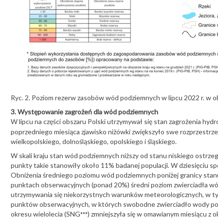
Ryc. 2. Poziom rezerw zasobów wód podziemnych w lipcu 2022 r. w 
3. Występowanie zagrożeń dla wód podziemnych
W lipcu na części obszaru Polski utrzymywał się stan zagrożenia h
poprzedniego miesiąca zjawisko niżówki zwiększyło swe rozprzestr
wielkopolskiego, dolnośląskiego, opolskiego i śląskiego.
W skali kraju stan wód podziemnych niższy od stanu niskiego ostr
punkty takie stanowiły około 11% badanej populacji. W dziesięciu 
Obniżenia średniego poziomu wód podziemnych poniżej granicy stanu n
punktach obserwacyjnych (ponad 20%) średni poziom zwierciadła wód
utrzymywania się niekorzystnych warunków meteorologicznych, w tym
punktów obserwacyjnych, w których swobodne zwierciadło wody podzie
okresu wielolecia (SNG
) zmniejszyła się w omawianym miesiącu z 
***