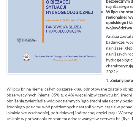
bezpiecznym d
najniższe-go r
W lipcu br. st
regionalnej, 
opolskiego i ś
województwa z
Analiza zosta
badawczej wód
najniższej głę
najniższych ro
hydrogeologicz
charakteryzują
2022 r.
1.
Zmiany poło
W lipcu br. na niemal całym obszarze kraju odnotowane zostało ob
obserwacyjnych (niemal 85% tj. o 4% więcej niż w czerwcu br.) śre
obniżenia zwierciadła wód podziemnych jego średni miesięczny pozi
średniego poziomu wód podziemnych nastąpił w tym czasie w ponad 8
lokalnie we wschodniej, południowej i północnej części kraju. W 
zmianie w porównaniu ze stanem odnotowanym w czerwcu br. (Ryc. 1