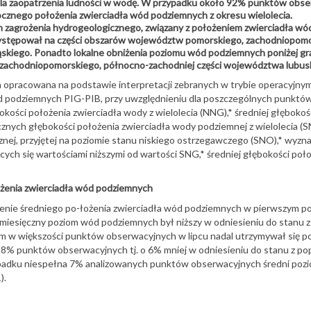
la zaopatrzenia ludności w wodę. W przypadku około 92% punktów obse
ocznego położenia zwierciadła wód podziemnych z okresu wielolecia.
an zagrożenia hydrogeologicznego, związany z położeniem zwierciadła w
występował na części obszarów województw pomorskiego, zachodniopomor
ląskiego. Ponadto lokalne obniżenia poziomu wód podziemnych poniżej g
achodniopomorskiego, północno-zachodniej części województwa lubusk
ła opracowana na podstawie interpretacji zebranych w trybie operacyj
 podziemnych PIG-PIB, przy uwzględnieniu dla poszczególnych punktów
bokości położenia zwierciadła wody z wielolecia (NNG),* średniej głębokośc
cznych głębokości położenia zwierciadła wody podziemnej z wielolecia (SN
nej, przyjętej na poziomie stanu niskiego ostrzegawczego (SNO),* wyzn
cych się wartościami niższymi od wartości SNG,* średniej głębokości poł
żenia zwierciadła wód podziemnych
niżenie średniego po-łożenia zwierciadła wód podziemnych w pierwszym 
dni miesięczny poziom wód podziemnych był niższy w odniesieniu do sta
om w większości punktów obserwacyjnych w lipcu nadal utrzymywał się 
% punktów obserwacyjnych tj. o 6% mniej w odniesieniu do stanu z popr
przypadku niespełna 7% analizowanych punktów obserwacyjnych średni p
).