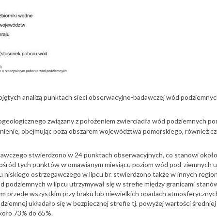
objętych analizą punktach sieci obserwacyjno-badawczej wód podziemny
ydrogeologicznego związany z położeniem zwierciadła wód podziemnych p
zenienie, obejmując poza obszarem województwa pomorskiego, również 
zegawczego stwierdzono w 24 punktach obserwacyjnych, co stanowi okoł
spośród tych punktów w omawianym miesiącu poziom wód pod-ziemnych ul
iskiego ostrzegawczego w lipcu br. stwierdzono także w innych regionach
 podziemnych w lipcu utrzymywał się w strefie między granicami stanó
 przede wszystkim przy braku lub niewielkich opadach atmosferycznych, 
mnej układało się w bezpiecznej strefie tj. powyżej wartości średniej 
około 73% do 65%.