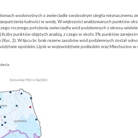
ziomach wodonośnych o zwierciadle swobodnym uległa nieznacznemu zm
zaopatrzenia ludności w wodę. W większości analizowanych punktów obser
szego rocznego położenia zwierciadła wód podziemnych z okresu wielol
j liczby punktów objętych analizą, z czego w około 3% punktów zareje
 (Ryc. 2). W lipcu br. brak rezerw zasobów wód podziemnych został o
ództwie opolskim, Lipsk w województwie podlaskim oraz Miechucino w 
olecia