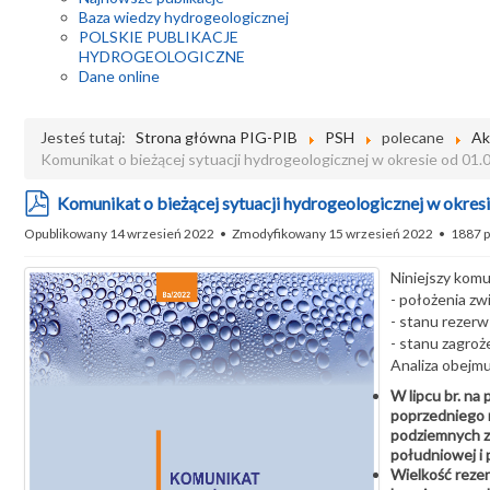
Baza wiedzy hydrogeologicznej
POLSKIE PUBLIKACJE
HYDROGEOLOGICZNE
Dane online
Jesteś tutaj:
Strona główna PIG-PIB
PSH
polecane
Ak
Komunikat o bieżącej sytuacji hydrogeologicznej w okresie od 01.0
pdf
Komunikat o bieżącej sytuacji hydrogeologicznej w okresie
Opublikowany 14 wrzesień 2022
Zmodyfikowany 15 wrzesień 2022
1887 p
Niniejszy komu
- położenia z
- stanu rezer
- stanu zagro
Analiza obejmu
W lipcu br. na
poprzedniego 
podziemnych z
południowej i 
Wielkość reze