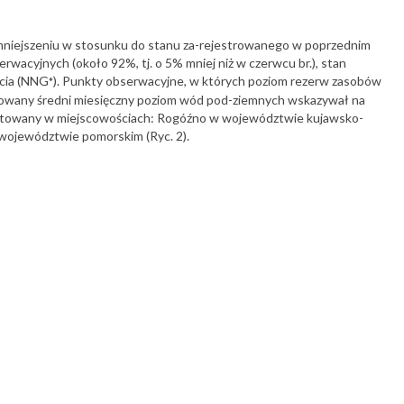
niejszeniu w stosunku do stanu za-rejestrowanego w poprzednim
wacyjnych (około 92%, tj. o 5% mniej niż w czerwcu br.), stan
ecia (NNG
). Punkty obserwacyjne, w których poziom rezerw zasobów
*
strowany średni miesięczny poziom wód pod-ziemnych wskazywał na
dnotowany w miejscowościach: Rogóźno w województwie kujawsko-
województwie pomorskim (Ryc. 2).