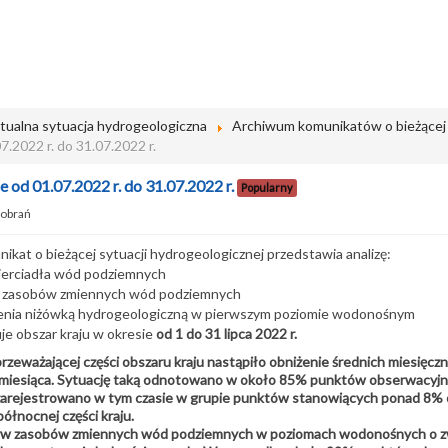
tualna sytuacja hydrogeologiczna
Archiwum komunikatów o bieżącej 
7.2022 r. do 31.07.2022 r.
 od 01.07.2022 r. do 31.07.2022 r.
Popularny
obrań
nikat o bieżącej sytuacji hydrogeologicznej przedstawia analizę:
wierciadła wód podziemnych
w zasobów zmiennych wód podziemnych
żenia niżówką hydrogeologiczną w pierwszym poziomie wodonośnym
je obszar kraju w okresie
od 1 do 31 lipca 2022 r.
 przeważającej części obszaru kraju nastąpiło obniżenie średnich miesi
miesiąca. Sytuację taką odnotowano w około 85% punktów obserwacyjny
arejestrowano w tym czasie w grupie punktów stanowiących ponad 8% ogó
północnej części kraju.
rw zasobów zmiennych wód podziemnych w poziomach wodonośnych o zwi