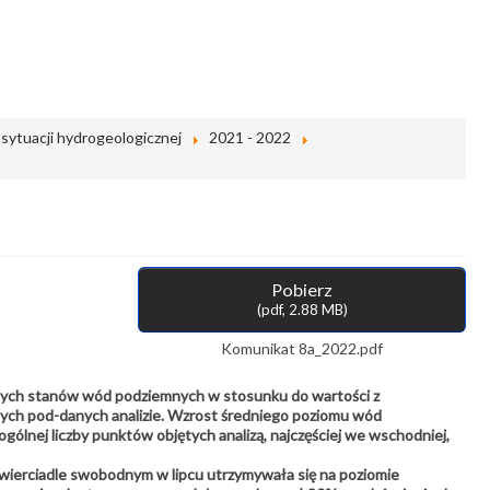
sytuacji hydrogeologicznej
2021 - 2022
Pobierz
(
pdf,
2.88 MB
)
Komunikat 8a_2022.pdf
ęcznych stanów wód podziemnych w stosunku do wartości z
ch pod-danych analizie. Wzrost średniego poziomu wód
lnej liczby punktów objętych analizą, najczęściej we wschodniej,
erciadle swobodnym w lipcu utrzymywała się na poziomie