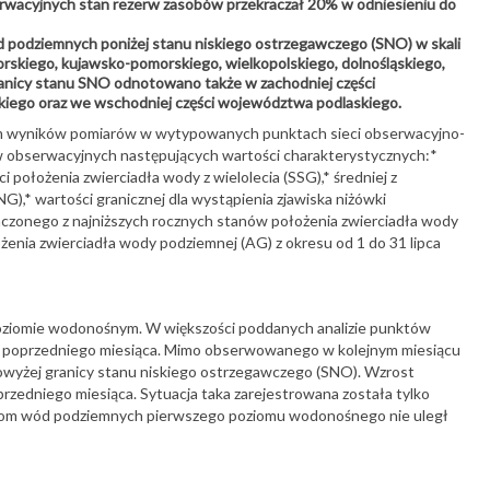
rwacyjnych stan rezerw zasobów przekraczał 20% w odniesieniu do
ód podziemnych poniżej stanu niskiego ostrzegawczego (SNO) w skali
skiego, kujawsko-pomorskiego, wielkopolskiego, dolnośląskiego,
ranicy stanu SNO odnotowano także w zachodniej części
iego oraz we wschodniej części województwa podlaskiego.
nym wyników pomiarów w wytypowanych punktach sieci obserwacyjno-
 obserwacyjnych następujących wartości charakterystycznych:*
i położenia zwierciadła wody z wielolecia (SSG),* średniej z
G),* wartości granicznej dla wystąpienia zjawiska niżówki
aczonego z najniższych rocznych stanów położenia zwierciadła wody
ożenia zwierciadła wody podziemnej (AG) z okresu od 1 do 31 lipca
poziomie wodonośnym. W większości poddanych analizie punktów
nu z poprzedniego miesiąca. Mimo obserwowanego w kolejnym miesiącu
powyżej granicy stanu niskiego ostrzegawczego (SNO). Wzrost
zedniego miesiąca. Sytuacja taka zarejestrowana została tylko
oziom wód podziemnych pierwszego poziomu wodonośnego nie uległ