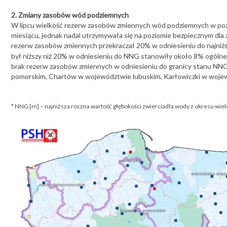
2. Zmiany zasobów wód podziemnych
W lipcu wielkość rezerw zasobów zmiennych wód podziemnych w po
miesiącu, jednak nadal utrzymywała się na poziomie bezpiecznym dla 
rezerw zasobów zmiennych przekraczał 20% w odniesieniu do najniż
był niższy niż 20% w odniesieniu do NNG stanowiły około 8% ogólne
brak rezerw zasobów zmiennych w odniesieniu do granicy stanu NNG
pomorskim, Chartów w województwie lubuskim, Karłowiczki w wojew
* NNG [m] – najniższa roczna wartość głębokości zwierciadła wody z okresu wiel