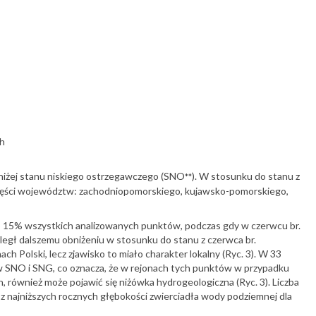
ch
oniżej stanu niskiego ostrzegawczego (SNO
). W stosunku do stanu z
**
części województw: zachodniopomorskiego, kujawsko-pomorskiego,
o 15% wszystkich analizowanych punktów, podczas gdy w czerwcu br.
egł dalszemu obniżeniu w stosunku do stanu z czerwca br.
 Polski, lecz zjawisko to miało charakter lokalny (Ryc. 3). W 33
w SNO i SNG, co oznacza, że w rejonach tych punktów w przypadku
również może pojawić się niżówka hydrogeologiczna (Ryc. 3). Liczba
z najniższych rocznych głębokości zwierciadła wody podziemnej dla