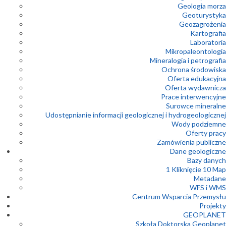
Geologia morza
Geoturystyka
Geozagrożenia
Kartografia
Laboratoria
Mikropaleontologia
Mineralogia i petrografia
Ochrona środowiska
Oferta edukacyjna
Oferta wydawnicza
Prace interwencyjne
Surowce mineralne
Udostępnianie informacji geologicznej i hydrogeologicznej
Wody podziemne
Oferty pracy
Zamówienia publiczne
Dane geologiczne
Bazy danych
1 Kliknięcie 10 Map
Metadane
WFS i WMS
Centrum Wsparcia Przemysłu
Projekty
GEOPLANET
Szkoła Doktorska Geoplanet