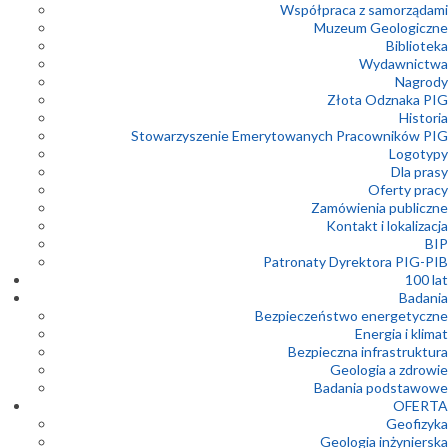
Współpraca z samorządami
Muzeum Geologiczne
Biblioteka
Wydawnictwa
Nagrody
Złota Odznaka PIG
Historia
Stowarzyszenie Emerytowanych Pracowników PIG
Logotypy
Dla prasy
Oferty pracy
Zamówienia publiczne
Kontakt i lokalizacja
BIP
Patronaty Dyrektora PIG-PIB
100 lat
Badania
Bezpieczeństwo energetyczne
Energia i klimat
Bezpieczna infrastruktura
Geologia a zdrowie
Badania podstawowe
OFERTA
Geofizyka
Geologia inżynierska