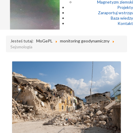
Magnetyzm ziemski
Projekty
Zaraportuj wstrząs
Baza wiedzy
Kontakt
Jesteś tutaj:
MoGePL
monitoring geodynamiczny
Sejsmologia