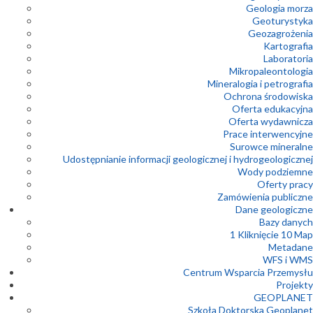
Geologia morza
Geoturystyka
Geozagrożenia
Kartografia
Laboratoria
Mikropaleontologia
Mineralogia i petrografia
Ochrona środowiska
Oferta edukacyjna
Oferta wydawnicza
Prace interwencyjne
Surowce mineralne
Udostępnianie informacji geologicznej i hydrogeologicznej
Wody podziemne
Oferty pracy
Zamówienia publiczne
Dane geologiczne
Bazy danych
1 Kliknięcie 10 Map
Metadane
WFS i WMS
Centrum Wsparcia Przemysłu
Projekty
GEOPLANET
Szkoła Doktorska Geoplanet