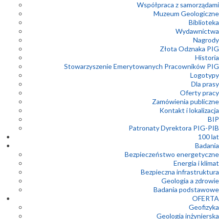
Współpraca z samorządami
Muzeum Geologiczne
Biblioteka
Wydawnictwa
Nagrody
Złota Odznaka PIG
Historia
Stowarzyszenie Emerytowanych Pracowników PIG
Logotypy
Dla prasy
Oferty pracy
Zamówienia publiczne
Kontakt i lokalizacja
BIP
Patronaty Dyrektora PIG-PIB
100 lat
Badania
Bezpieczeństwo energetyczne
Energia i klimat
Bezpieczna infrastruktura
Geologia a zdrowie
Badania podstawowe
OFERTA
Geofizyka
Geologia inżynierska