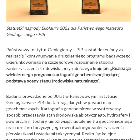
Statuetki nagrody Ekolaury 2021 dla Państwowego Instytutu
Geologicznego - PIB
Państwowy Instytut Geologiczny – PIB został doceniony za
realizację i kontynuowanie długoletniego programu badawczego
ukierunkowanego na szczegółowe rozpoznanie stopnia
zanieczyszczenia środowiska przyrodniczego kraju
pn. „Realizacja
wieloletniego programu kartografii geochemicznej będącej
podstawą oceny stanu środowiska naturalnego”.
Badania prowadzone od 30 lat w Państwowym Instytucie
Geologicznym - PIB dostarczają danych w postaci map
geochemicznych. Kartografia geochemiczna w syntetyczny
sposób przedstawia stan środowiska abiotycznego, hydrosfery i
powierzchni litosfery, umożliwiając ustalenie tła geochemicznego
oraz rozmiaru i przyczyn jego ewentualnego zanieczyszczenia
pierwiastkami i związkami toksycznymi. Realizując kolejne
programy badawcze, ukierunkowane na szczegółowe rozpoznanie