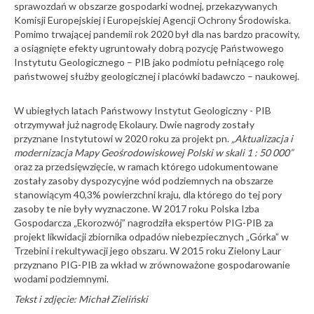
sprawozdań w obszarze gospodarki wodnej, przekazywanych
Komisji Europejskiej i Europejskiej Agencji Ochrony Środowiska.
Pomimo trwającej pandemii rok 2020 był dla nas bardzo pracowity,
a osiągnięte efekty ugruntowały dobrą pozycję Państwowego
Instytutu Geologicznego – PIB jako podmiotu pełniącego rolę
państwowej służby geologicznej i placówki badawczo – naukowej.
W ubiegłych latach Państwowy Instytut Geologiczny - PIB
otrzymywał już nagrodę Ekolaury. Dwie nagrody zostały
przyznane Instytutowi w 2020 roku za projekt pn.
„Aktualizacja i
modernizacja Mapy Geośrodowiskowej Polski w skali 1 : 50 000”
oraz za przedsięwzięcie, w ramach którego udokumentowane
zostały zasoby dyspozycyjne wód podziemnych na obszarze
stanowiącym 40,3% powierzchni kraju, dla którego do tej pory
zasoby te nie były wyznaczone. W 2017 roku Polska Izba
Gospodarcza „Ekorozwój” nagrodziła ekspertów PIG-PIB za
projekt likwidacji zbiornika odpadów niebezpiecznych „Górka” w
Trzebini i rekultywacji jego obszaru. W 2015 roku Zielony Laur
przyznano PIG-PIB za wkład w zrównoważone gospodarowanie
wodami podziemnymi.
Tekst i zdjęcie: Michał Zieliński