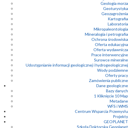
Geologia morza
Geoturystyka
Geozagrożenia
Kartografia
Laboratoria
Mikropaleontologia
Mineralogia i petrografia
Ochrona środowiska
Oferta edukacyjna
Oferta wydawnicza
Prace interwencyjne
Surowce mineralne
Udostępnianie informacji geologicznej i hydrogeologicznej
Wody podziemne
Oferty pracy
Zamówienia publiczne
Dane geologiczne
Bazy danych
1 Kliknięcie 10 Map
Metadane
WFS i WMS
Centrum Wsparcia Przemysłu
Projekty
GEOPLANET
Szkoła Doktorska Geoplanet