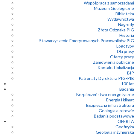
Współpraca z samorządami
Muzeum Geologiczne
Biblioteka
Wydawnictwa
Nagrody
Złota Odznaka PIG
Historia
Stowarzyszenie Emerytowanych Pracowników PIG
Logotypy
Dla prasy
Oferty pracy
Zamówienia publiczne
Kontakt i lokalizacja
BIP
Patronaty Dyrektora PIG-PIB
100 lat
Badania
Bezpieczeństwo energetyczne
Energia i klimat
Bezpieczna infrastruktura
Geologia a zdrowie
Badania podstawowe
OFERTA
Geofizyka
Geologia inżynierska