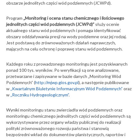
obszarze jednolitych części wód podziemnych (JCWPd).
Program
„Monitoring i ocena stanu chemicznego i ilościowego
jednolitych części wód podziemnych (JCWPd)”
służy ocenie
aktualnego stanu wód podziemnych i pomaga identyfikować
obszary oddziaływania presji na wody podziemne oraz jej rodzaj.
Jest podstawą do zrównoważonych działań naprawczych,
mających na celu ochronę i poprawę stanu wód podziemnych.
Każdego roku z prowadzonego monitoringu jest pozyskiwanych
ponad 100 tys. wyników. Po weryfikacji są one analizowane,
przetwarzane i zapisywane w bazie danych „Monitoring Wód
Podziemnych” (
http://mjwp.gios.gov.pl
), a następnie publikowane
w
„Kwartalnym Biuletynie Informacyjnym Wód Podziemnych”
oraz
w
„Roczniku Hydrogeologicznym”
.
Wyniki monitoringu stanu zwierciadła wód podziemnych oraz
monitoringu chemicznego jednolitych części wód podziemnych są
wykorzystywane przez organy władzy publicznej do realizacji
polityki zrównoważonego rozwoju państwa i stanowią
bezpośredni wkład do dokumentów planistycznych, raportów i