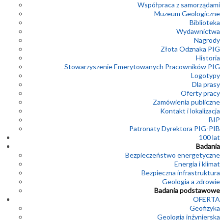
Współpraca z samorządami
Muzeum Geologiczne
Biblioteka
Wydawnictwa
Nagrody
Złota Odznaka PIG
Historia
Stowarzyszenie Emerytowanych Pracowników PIG
Logotypy
Dla prasy
Oferty pracy
Zamówienia publiczne
Kontakt i lokalizacja
BIP
Patronaty Dyrektora PIG-PIB
100 lat
Badania
Bezpieczeństwo energetyczne
Energia i klimat
Bezpieczna infrastruktura
Geologia a zdrowie
Badania podstawowe
OFERTA
Geofizyka
Geologia inżynierska