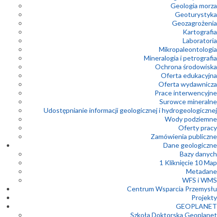
Geologia morza
Geoturystyka
Geozagrożenia
Kartografia
Laboratoria
Mikropaleontologia
Mineralogia i petrografia
Ochrona środowiska
Oferta edukacyjna
Oferta wydawnicza
Prace interwencyjne
Surowce mineralne
Udostępnianie informacji geologicznej i hydrogeologicznej
Wody podziemne
Oferty pracy
Zamówienia publiczne
Dane geologiczne
Bazy danych
1 Kliknięcie 10 Map
Metadane
WFS i WMS
Centrum Wsparcia Przemysłu
Projekty
GEOPLANET
Szkoła Doktorska Geoplanet