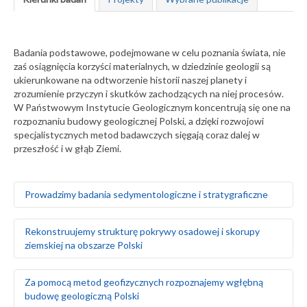
Badania podstawowe, podejmowane w celu poznania świata, nie
zaś osiągnięcia korzyści materialnych, w dziedzinie geologii są
ukierunkowane na odtworzenie historii naszej planety i
zrozumienie przyczyn i skutków zachodzących na niej procesów.
W Państwowym Instytucie Geologicznym koncentrują się one na
rozpoznaniu budowy geologicznej Polski, a dzięki rozwojowi
specjalistycznych metod badawczych sięgają coraz dalej w
przeszłość i w głąb Ziemi.
Prowadzimy badania sedymentologiczne i stratygraficzne
Badamy środowiska sedymentacyjne skał
Rekonstruujemy strukturę pokrywy osadowej i skorupy
występujących na obszarze Polski i Europy, zarówno na
ziemskiej na obszarze Polski
powierzchni ziemi, jak i głęboko pod nią
Za pomocą badań makrofaunistycznych,
makroflorystycznych, mikro- i makroplaeontologicznych
Odtwarzamy sekwencję zdarzeń tektonicznych na
Za pomocą metod geofizycznych rozpoznajemy wgłębną
oraz palinologicznych określamy wiek skał
podstawie analizy strukturalnej w odsłonięciach
budowę geologiczną Polski
Tworzymy podziały litostratygraficzne stratygrafii
powierzchniowych i otworach wiertniczych