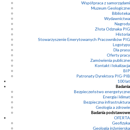
Współpraca z samorządami
Muzeum Geologiczne
Biblioteka
Wydawnictwa
Nagrody
Złota Odznaka PIG
Historia
Stowarzyszenie Emerytowanych Pracowników PIG
Logotypy
Dla prasy
Oferty pracy
Zamówienia publiczne
Kontakt i lokalizacja
BIP
Patronaty Dyrektora PIG-PIB
100 lat
Badania
Bezpieczeństwo energetyczne
Energia i klimat
Bezpieczna infrastruktura
Geologia a zdrowie
Badania podstawowe
OFERTA
Geofizyka
Geologia inżynierska