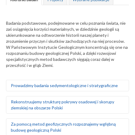
Badania podstawowe, podejmowane w celu poznania świata, nie
zaś osiągnięcia korzyści materialnych, w dziedzinie geologii są
ukierunkowane na odtworzenie historii naszej planety i
zrozumienie przyczyn i skutków zachodzących na niej procesów.
W Państwowym Instytucie Geologicznym koncentrują się one na
rozpoznaniu budowy geologicznej Polski, a dzięki rozwojowi
specjalistycznych metod badawczych sięgają coraz dalej w
przeszłość i w głąb Ziemi.
Prowadzimy badania sedymentologiczne i stratygraficzne
Badamy środowiska sedymentacyjne skał
Rekonstruujemy strukturę pokrywy osadowej i skorupy
występujących na obszarze Polski i Europy, zarówno na
ziemskiej na obszarze Polski
powierzchni ziemi, jak i głęboko pod nią
Za pomocą badań makrofaunistycznych,
makroflorystycznych, mikro- i makroplaeontologicznych
Odtwarzamy sekwencję zdarzeń tektonicznych na
Za pomocą metod geofizycznych rozpoznajemy wgłębną
oraz palinologicznych określamy wiek skał
podstawie analizy strukturalnej w odsłonięciach
budowę geologiczną Polski
Tworzymy podziały litostratygraficzne stratygrafii
powierzchniowych i otworach wiertniczych