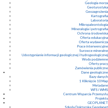
Geologia morza
Geoturystyka
Geozagrożenia
Kartografia
Laboratoria
Mikropaleontologia
Mineralogia i petrografia
Ochrona środowiska
Oferta edukacyjna
Oferta wydawnicza
Prace interwencyjne
Surowce mineralne
Udostępnianie informacji geologicznej i hydrogeologicznej
Wody podziemne
Oferty pracy
Zamówienia publiczne
Dane geologiczne
Bazy danych
1 Kliknięcie 10 Map
Metadane
WFS i WMS
Centrum Wsparcia Przemysłu
Projekty
GEOPLANET
Szkoła Doktorska Geoplanet