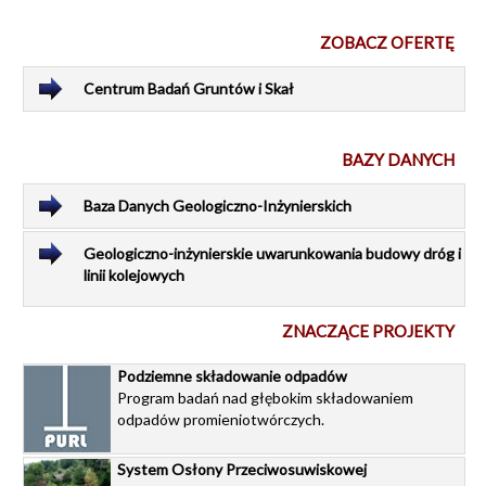
środowisko i bezpieczeństwa
zgromadzenie wielomiesięcznych rezerw tych surowców
Opracowujemy program monitoringu podziemnych
Projektujemy rozmieszczenie magazynów w strukturach
ZOBACZ OFERTĘ
składowisk CO
geologicznych, ich kubaturę i warunki eksploatacji
2
Opracowujemy wytyczne monitoringu magazynów
Centrum Badań Gruntów i Skał
BAZY DANYCH
Baza Danych Geologiczno-Inżynierskich
Geologiczno-inżynierskie uwarunkowania budowy dróg i
linii kolejowych
ZNACZĄCE PROJEKTY
Podziemne składowanie odpadów
Program badań nad głębokim składowaniem
odpadów promieniotwórczych.
System Osłony Przeciwosuwiskowej