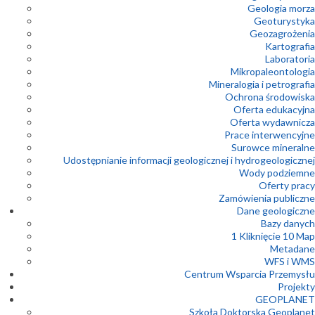
Geologia morza
Geoturystyka
Geozagrożenia
Kartografia
Laboratoria
Mikropaleontologia
Mineralogia i petrografia
Ochrona środowiska
Oferta edukacyjna
Oferta wydawnicza
Prace interwencyjne
Surowce mineralne
Udostępnianie informacji geologicznej i hydrogeologicznej
Wody podziemne
Oferty pracy
Zamówienia publiczne
Dane geologiczne
Bazy danych
1 Kliknięcie 10 Map
Metadane
WFS i WMS
Centrum Wsparcia Przemysłu
Projekty
GEOPLANET
Szkoła Doktorska Geoplanet