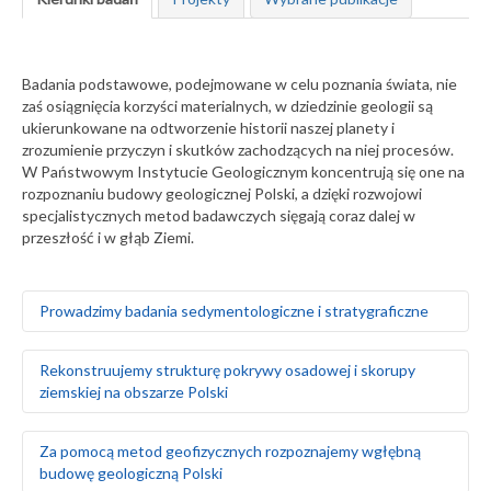
Badania podstawowe, podejmowane w celu poznania świata, nie
zaś osiągnięcia korzyści materialnych, w dziedzinie geologii są
ukierunkowane na odtworzenie historii naszej planety i
zrozumienie przyczyn i skutków zachodzących na niej procesów.
W Państwowym Instytucie Geologicznym koncentrują się one na
rozpoznaniu budowy geologicznej Polski, a dzięki rozwojowi
specjalistycznych metod badawczych sięgają coraz dalej w
przeszłość i w głąb Ziemi.
Prowadzimy badania sedymentologiczne i stratygraficzne
Badamy środowiska sedymentacyjne skał
Rekonstruujemy strukturę pokrywy osadowej i skorupy
występujących na obszarze Polski i Europy, zarówno na
ziemskiej na obszarze Polski
powierzchni ziemi, jak i głęboko pod nią
Za pomocą badań makrofaunistycznych,
makroflorystycznych, mikro- i makroplaeontologicznych
Odtwarzamy sekwencję zdarzeń tektonicznych na
Za pomocą metod geofizycznych rozpoznajemy wgłębną
oraz palinologicznych określamy wiek skał
podstawie analizy strukturalnej w odsłonięciach
budowę geologiczną Polski
Tworzymy podziały litostratygraficzne stratygrafii
powierzchniowych i otworach wiertniczych