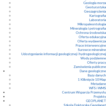
Geologia morza
Geoturystyka
Geozagrożenia
Kartografia
Laboratoria
Mikropaleontologia
Mineralogia i petrografia
Ochrona środowiska
Oferta edukacyjna
Oferta wydawnicza
Prace interwencyjne
Surowce mineralne
Udostępnianie informacji geologicznej i hydrogeologicznej
Wody podziemne
Oferty pracy
Zamówienia publiczne
Dane geologiczne
Bazy danych
1 Kliknięcie 10 Map
Metadane
WFS i WMS
Centrum Wsparcia Przemysłu
Projekty
GEOPLANET
Szkoła Doktorska Geoplanet