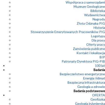
Współpraca z samorządami
Muzeum Geologiczne
Biblioteka
Wydawnictwa
Nagrody
Złota Odznaka PIG
Historia
Stowarzyszenie Emerytowanych Pracowników PIG
Logotypy
Dla prasy
Oferty pracy
Zamówienia publiczne
Kontakt i lokalizacja
BIP
Patronaty Dyrektora PIG-PIB
100 lat
Badania
Bezpieczeństwo energetyczne
Energia i klimat
Bezpieczna infrastruktura
Geologia a zdrowie
Badania podstawowe
OFERTA
Geofizyka
Geologia inżynierska