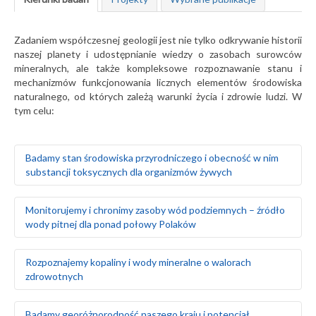
Zadaniem współczesnej geologii jest nie tylko odkrywanie historii
naszej planety i udostępnianie wiedzy o zasobach surowców
mineralnych, ale także kompleksowe rozpoznawanie stanu i
mechanizmów funkcjonowania licznych elementów środowiska
naturalnego, od których zależą warunki życia i zdrowie ludzi. W
tym celu:
Badamy stan środowiska przyrodniczego i obecność w nim
substancji toksycznych dla organizmów żywych
Badamy naturalne tło geochemiczne gleb oraz ich
Monitorujemy i chronimy zasoby wód podziemnych – źródło
skażenie w wyniku działalności człowieka
wody pitnej dla ponad połowy Polaków
Prowadzimy badania geochemiczne wód
powierzchniowych, gleb i gruntów oraz osadów
wodnych rzek i jezior
Rozpoznajemy warunki hydrogeologiczne i zasoby wód
Rozpoznajemy kopaliny i wody mineralne o walorach
Monitorujemy środowisko gruntowo-wodne w rejonie
podziemnych na obszarze całego kraju
zdrowotnych
obiektów stwarzających zagrożenie dla środowiska
Szacujemy stopień wykorzystania zasobów wód
naturalnego, takich jak: zakłady przemysłowe, magazyny
podziemnych – określamy rezerwy i wyznaczamy obszary
paliw, lotniska, bazy transportowe, jednostki wojskowe
deficytowe
Prowadzimy poszukiwania i bilans złóż surowców
Badamy georóżnorodność naszego kraju i potencjał