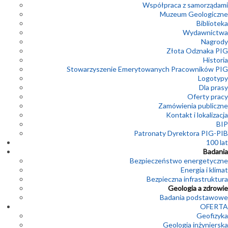
Współpraca z samorządami
Muzeum Geologiczne
Biblioteka
Wydawnictwa
Nagrody
Złota Odznaka PIG
Historia
Stowarzyszenie Emerytowanych Pracowników PIG
Logotypy
Dla prasy
Oferty pracy
Zamówienia publiczne
Kontakt i lokalizacja
BIP
Patronaty Dyrektora PIG-PIB
100 lat
Badania
Bezpieczeństwo energetyczne
Energia i klimat
Bezpieczna infrastruktura
Geologia a zdrowie
Badania podstawowe
OFERTA
Geofizyka
Geologia inżynierska