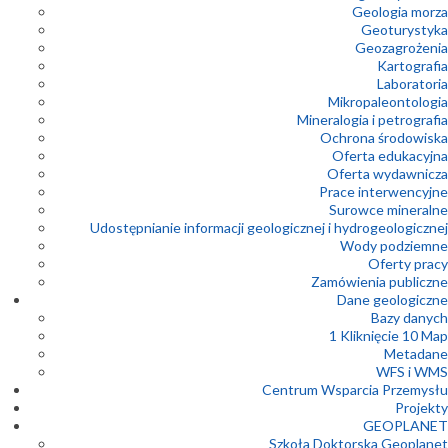
Geologia morza
Geoturystyka
Geozagrożenia
Kartografia
Laboratoria
Mikropaleontologia
Mineralogia i petrografia
Ochrona środowiska
Oferta edukacyjna
Oferta wydawnicza
Prace interwencyjne
Surowce mineralne
Udostępnianie informacji geologicznej i hydrogeologicznej
Wody podziemne
Oferty pracy
Zamówienia publiczne
Dane geologiczne
Bazy danych
1 Kliknięcie 10 Map
Metadane
WFS i WMS
Centrum Wsparcia Przemysłu
Projekty
GEOPLANET
Szkoła Doktorska Geoplanet