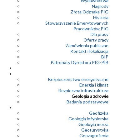
Wydawnictwa
Nagrody
Złota Odznaka PIG
Historia
Stowarzyszenie Emerytowanych
Pracowników PIG
Dla prasy
Oferty pracy
Zamówienia publiczne
Kontakt i lokalizacja
BIP
Patronaty Dyrektora PIG-PIB
Bezpieczeństwo energetyczne
Energia i klimat
Bezpieczna infrastruktura
Geologia a zdrowie
Badania podstawowe
Geofizyka
Geologia inżynierska
Geologia morza
Geoturystyka
Geozagrożenia