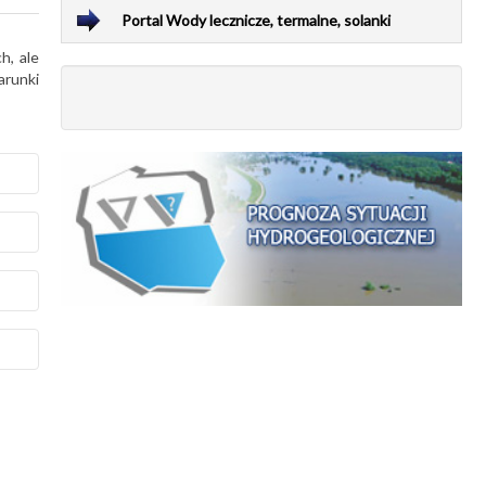
Portal Wody lecznicze, termalne, solanki
h, ale
arunki
ady
h
y
el,
ch
z