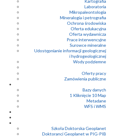
Kartografia
Laboratoria
Mikropaleontologia
Mineralogia i petrografia
Ochrona środowiska
Oferta edukacyjna
Oferta wydawnicza
Prace interwencyjne
Surowce mineralne
Udostępnianie informacji geologicznej
i hydrogeologicznej
Wody podziemne
Oferty pracy
Zamówienia publiczne
Bazy danych
1 Kliknięcie 10 Map
Metadane
WFS i WMS
Szkoła Doktorska Geoplanet
Doktoranci Geoplanet w PIG-PIB