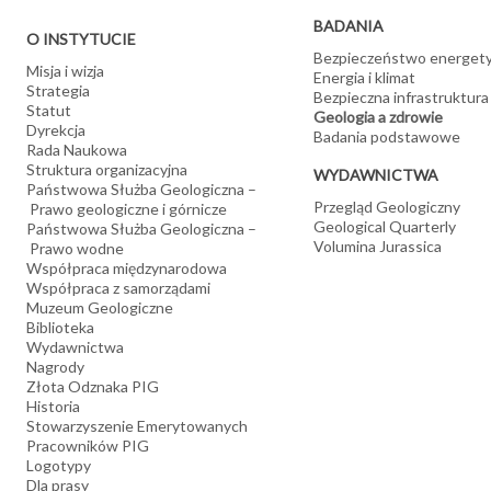
wybrane pestycydy chloroorganiczne
BADANIA
O INSTYTUCIE
Bezpieczeństwo energet
Misja i wizja
Energia i klimat
Strategia
Bezpieczna infrastruktura
Statut
Geologia a zdrowie
Dyrekcja
Badania podstawowe
Rada Naukowa
Struktura organizacyjna
WYDAWNICTWA
Państwowa Służba Geologiczna –
Przegląd Geologiczny
Prawo geologiczne i górnicze
Geological Quarterly
Państwowa Służba Geologiczna –
Volumina Jurassica
Prawo wodne
Współpraca międzynarodowa
Współpraca z samorządami
Muzeum Geologiczne
Biblioteka
Wydawnictwa
Nagrody
Złota Odznaka PIG
Historia
Stowarzyszenie Emerytowanych
Pracowników PIG
Logotypy
Dla prasy