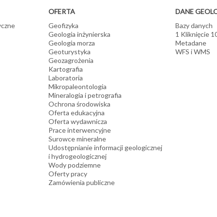
OFERTA
DANE GEOL
yczne
Geofizyka
Bazy danych
Geologia inżynierska
1 Kliknięcie 
Geologia morza
Metadane
Geoturystyka
WFS i WMS
Geozagrożenia
Kartografia
Laboratoria
Mikropaleontologia
Mineralogia i petrografia
Ochrona środowiska
Oferta edukacyjna
Oferta wydawnicza
Prace interwencyjne
Surowce mineralne
Udostępnianie informacji geologicznej
i hydrogeologicznej
Wody podziemne
Oferty pracy
Zamówienia publiczne