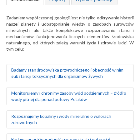
Zadaniem współczesnej geologii jest nie tylko odkrywanie historii
naszej planety i udostępnianie wiedzy o zasobach surowców
mineralnych, ale także kompleksowe rozpoznawanie stanu i
mechanizmów funkcjonowania licznych elementów środowiska
naturalnego, od których zależą warunki życia i zdrowie ludzi. W
tym celu:
Badamy stan środowiska przyrodniczego i obecność w nim
substancji toksycznych dla organizmów żywych
Badamy naturalne tło geochemiczne gleb oraz ich
Monitorujemy i chronimy zasoby wód podziemnych – źródło
skażenie w wyniku działalności człowieka
wody pitnej dla ponad połowy Polaków
Prowadzimy badania geochemiczne wód
powierzchniowych, gleb i gruntów oraz osadów
wodnych rzek i jezior
Rozpoznajemy warunki hydrogeologiczne i zasoby wód
Rozpoznajemy kopaliny i wody mineralne o walorach
Monitorujemy środowisko gruntowo-wodne w rejonie
podziemnych na obszarze całego kraju
zdrowotnych
obiektów stwarzających zagrożenie dla środowiska
Szacujemy stopień wykorzystania zasobów wód
naturalnego, takich jak: zakłady przemysłowe, magazyny
podziemnych – określamy rezerwy i wyznaczamy obszary
paliw, lotniska, bazy transportowe, jednostki wojskowe
deficytowe
Prowadzimy poszukiwania i bilans złóż surowców
Badamy georóżnorodność naszego kraju i potencjał