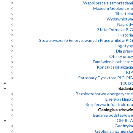
Współpraca z samorządami
Muzeum Geologiczne
Biblioteka
Wydawnictwa
Nagrody
Złota Odznaka PIG
Historia
Stowarzyszenie Emerytowanych Pracowników PIG
Logotypy
Dla prasy
Oferty pracy
Zamówienia publiczne
Kontakt i lokalizacja
BIP
Patronaty Dyrektora PIG-PIB
100 lat
Badania
Bezpieczeństwo energetyczne
Energia i klimat
Bezpieczna infrastruktura
Geologia a zdrowie
Badania podstawowe
OFERTA
Geofizyka
Geologia inżynierska