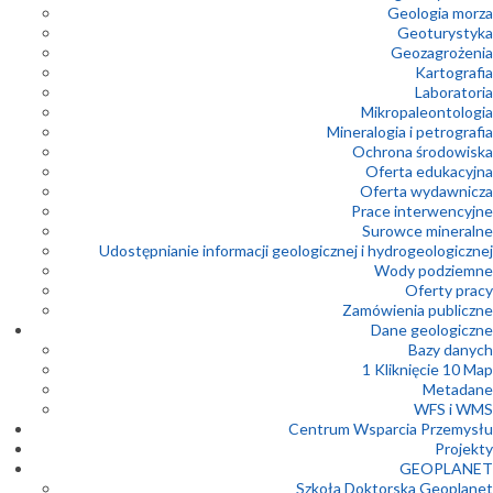
Geologia morza
Geoturystyka
Geozagrożenia
Kartografia
Laboratoria
Mikropaleontologia
Mineralogia i petrografia
Ochrona środowiska
Oferta edukacyjna
Oferta wydawnicza
Prace interwencyjne
Surowce mineralne
Udostępnianie informacji geologicznej i hydrogeologicznej
Wody podziemne
Oferty pracy
Zamówienia publiczne
Dane geologiczne
Bazy danych
1 Kliknięcie 10 Map
Metadane
WFS i WMS
Centrum Wsparcia Przemysłu
Projekty
GEOPLANET
Szkoła Doktorska Geoplanet