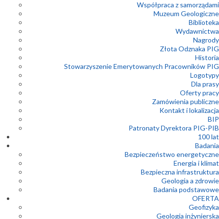
Współpraca z samorządami
Muzeum Geologiczne
Biblioteka
Wydawnictwa
Nagrody
Złota Odznaka PIG
Historia
Stowarzyszenie Emerytowanych Pracowników PIG
Logotypy
Dla prasy
Oferty pracy
Zamówienia publiczne
Kontakt i lokalizacja
BIP
Patronaty Dyrektora PIG-PIB
100 lat
Badania
Bezpieczeństwo energetyczne
Energia i klimat
Bezpieczna infrastruktura
Geologia a zdrowie
Badania podstawowe
OFERTA
Geofizyka
Geologia inżynierska