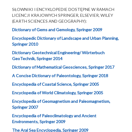
SŁOWNIKI I ENCYKLOPEDIE DOSTĘPNE W RAMACH
Katalogi
LICENCJI KRAJOWYCH SPRINGER, ELSEVIER, WILEY
Biblioteki cyfrowe i repozytoria
(EARTH SCIENCES AND GEOGRAPHY):
Wyszukiwarki naukowe
Dictionary of Gems and Gemology, Springer 2009
Encyclopedic Dictionary of Landscape and Urban Planning,
Encyklopedie i słowniki
Springer 2010
Dla Nauki
Dictionary Geotechnical Engineering/ Wörterbuch
Publikacje pracowników PIG
GeoTechnik, Springer 2014
Dictionary of Mathematical Geosciences, Springer 2017
Wydawnictwa PIG
A Concise Dictionary of Paleontology, Springer 2018
Galerie
Encyclopedia of Coastal Science, Springer 2005
Tu warto zajrzeć ...
Encyclopedia of World Climatology, Springer 2005
Białe kruki
Encyclopedia of Geomagnetism and Paleomagnetism,
Springer 2007
Encyclopedia of Paleoclimatology and Ancient
Environments, Springer 2009
The Aral Sea Encyclopedia, Springer 2009