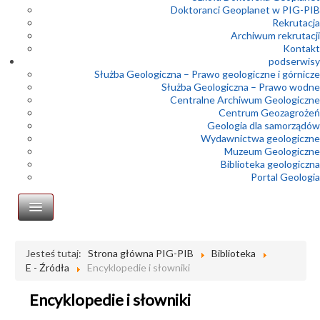
Doktoranci Geoplanet w PIG-PIB
Rekrutacja
Archiwum rekrutacji
Kontakt
podserwisy
Służba Geologiczna – Prawo geologiczne i górnicze
Służba Geologiczna – Prawo wodne
Centralne Archiwum Geologiczne
Centrum Geozagrożeń
Geologia dla samorządów
Wydawnictwa geologiczne
Muzeum Geologiczne
Biblioteka geologiczna
Portal Geologia
Bazy Biblioteki PIG
Jesteś tutaj:
Strona główna PIG-PIB
Biblioteka
E - Źródła
Encyklopedie i słowniki
O Bibliotece
E - Źródła
Encyklopedie i słowniki
Bazy danych