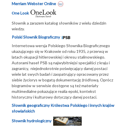
Merriam Webster Online
ne Look
O
Słownik a zarazem katalog słowników z wielu dziedzin
wiedzy.
Polski Słownik Biograficzny
Internetowa wersja Polskiego Słownika Biograficznego
ukazującego się w Krakowie od roku 1935, z przerwą w
latach okupacji hitlerowskiej i okresu stalinowskiego.
Autorami haseł PSB są najwybitniejsi specjaliści z kraju i
zagranicy, niejednokrotnie poświęcający danej postaci
wiele lat swych badań i zaopatrujący opracowany przez
siebie życiorys w bogatą dokumentację źródłową. Oprócz
biogramów w serwisie dostępne są też materiały
multimedialne pokazujące realia epoki, kontekst
historyczny i kulturowy dotyczący danej postaci.
Słownik geograficzny Królestwa Polskiego i innych krajów
słowiańskich
Słownik hydrologiczny