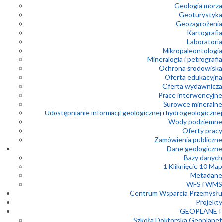
Geologia morza
Geoturystyka
Geozagrożenia
Kartografia
Laboratoria
Mikropaleontologia
Mineralogia i petrografia
Ochrona środowiska
Oferta edukacyjna
Oferta wydawnicza
Prace interwencyjne
Surowce mineralne
Udostępnianie informacji geologicznej i hydrogeologicznej
Wody podziemne
Oferty pracy
Zamówienia publiczne
Dane geologiczne
Bazy danych
1 Kliknięcie 10 Map
Metadane
WFS i WMS
Centrum Wsparcia Przemysłu
Projekty
GEOPLANET
Szkoła Doktorska Geoplanet