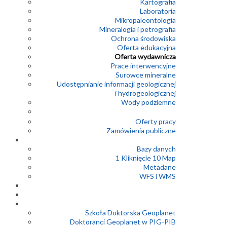
Kartografia
Laboratoria
Mikropaleontologia
Mineralogia i petrografia
Ochrona środowiska
Oferta edukacyjna
Oferta wydawnicza
Prace interwencyjne
Surowce mineralne
Udostępnianie informacji geologicznej
i hydrogeologicznej
Wody podziemne
Oferty pracy
Zamówienia publiczne
Bazy danych
1 Kliknięcie 10 Map
Metadane
WFS i WMS
Szkoła Doktorska Geoplanet
Doktoranci Geoplanet w PIG-PIB