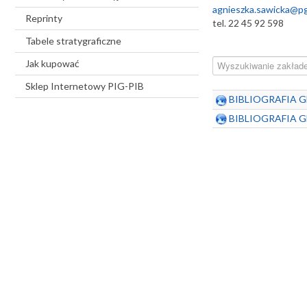
agnieszka.sawicka@pgi
Reprinty
tel. 22 45 92 598
Tabele stratygraficzne
Filtr pola
Jak kupować
Sklep Internetowy PIG-PIB
BIBLIOGRAFIA G
BIBLIOGRAFIA 