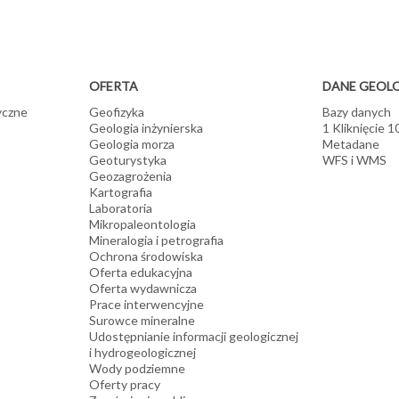
OFERTA
DANE GEOL
yczne
Geofizyka
Bazy danych
Geologia inżynierska
1 Kliknięcie 
Geologia morza
Metadane
Geoturystyka
WFS i WMS
Geozagrożenia
Kartografia
Laboratoria
Mikropaleontologia
Mineralogia i petrografia
Ochrona środowiska
Oferta edukacyjna
Oferta wydawnicza
Prace interwencyjne
Surowce mineralne
Udostępnianie informacji geologicznej
i hydrogeologicznej
Wody podziemne
Oferty pracy