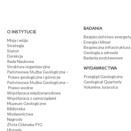
BADANIA
O INSTYTUCIE
Bezpieczeństwo energet
Misja i wizja
Energia i klimat
Strategia
Bezpieczna infrastruktura
Statut
Geologia a zdrowie
Dyrekcja
Badania podstawowe
Rada Naukowa
Struktura organizacyjna
WYDAWNICTWA
Państwowa Służba Geologiczna –
Przegląd Geologiczny
Prawo geologiczne i górnicze
Geological Quarterly
Państwowa Służba Geologiczna –
Volumina Jurassica
Prawo wodne
Współpraca międzynarodowa
Współpraca z samorządami
Muzeum Geologiczne
Biblioteka
Wydawnictwa
Nagrody
Złota Odznaka PIG
Historia