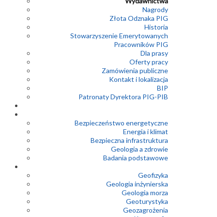
Wydawnictwa
Nagrody
Złota Odznaka PIG
Historia
Stowarzyszenie Emerytowanych
Pracowników PIG
Dla prasy
Oferty pracy
Zamówienia publiczne
Kontakt i lokalizacja
BIP
Patronaty Dyrektora PIG-PIB
Bezpieczeństwo energetyczne
Energia i klimat
Bezpieczna infrastruktura
Geologia a zdrowie
Badania podstawowe
Geofizyka
Geologia inżynierska
Geologia morza
Geoturystyka
Geozagrożenia