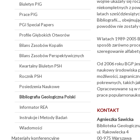
wojnie ukazały się roc
Biuletyn PIG
niekompletnych z pow
latach sześćdziesiąty
Prace PIG
Bibliografii..., obejm
PGI Special Papers
powodów nie zostały 
Profile Głębokich Otworów
W latach 1989-2005 B
sposób zarówno proces
Bilans Zasobów Kopalin
szeregowanie alfabety
Bilans Zasobów Perspektywicznych
Od 2006 roku BGP jes
Kwartalny Biuletyn PSH
naukowy środowiska po
możliwości, zagranicz
Rocznik PSH
pokrewnych, takich ja
Posiedzenia Naukowe
Opracowywane są w nie
prace popularnonauk
Bibliografia Geologiczna Polski
Informator REA
KONTAKT
Instrukcje i Metody Badań
Agnieszka Sawicka
Biblioteka Geologiczn
Wiadomości
ul. Rakowiecka 4
Materiały konferencyjne
00-975 Warszawa