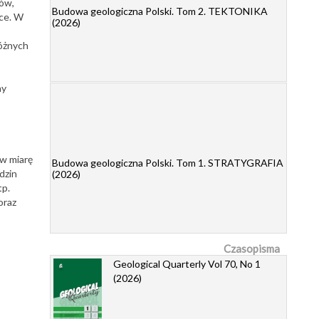
ków,
Budowa geologiczna Polski. Tom 2. TEKTONIKA
ce. W
(2026)
różnych
ny
 w miarę
Budowa geologiczna Polski. Tom 1. STRATYGRAFIA
dzin
(2026)
tp.
oraz
Czasopisma
Geological Quarterly Vol 70, No 1
(2026)