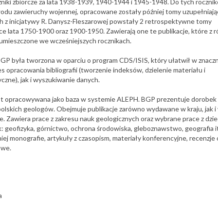
zniki zbiorcze za lata 1938-1939, 1940-1944 i 1945-1948. Do tych roczni
odu zawieruchy wojennej, opracowane zostały później tomy uzupełniają
ch z inicjatywy R. Danysz-Fleszarowej powstały 2 retrospektywne tomy
ujące lata 1750-1900 oraz 1900-1950. Zawierają one te publikacje, które z 
umieszczone we wcześniejszych rocznikach.
GP była tworzona w oparciu o program CDS/ISIS, który ułatwił w znacz
 opracowania bibliografii (tworzenie indeksów, dzielenie materiału i
czne), jak i wyszukiwanie danych.
t opracowywana jako baza w systemie ALEPH. BGP prezentuje dorobek
lskich geologów. Obejmuje publikacje zarówno wydawane w kraju, jak i
ne. Zawiera prace z zakresu nauk geologicznych oraz wybrane prace z dzie
k: geofizyka, górnictwo, ochrona środowiska, gleboznawstwo, geografia i
j monografie, artykuły z czasopism, materiały konferencyjne, recenzje 
owe.
a