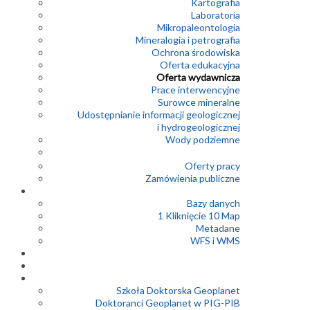
Kartografia
Laboratoria
Mikropaleontologia
Mineralogia i petrografia
Ochrona środowiska
Oferta edukacyjna
Oferta wydawnicza
Prace interwencyjne
Surowce mineralne
Udostępnianie informacji geologicznej
i hydrogeologicznej
Wody podziemne
Oferty pracy
Zamówienia publiczne
Bazy danych
1 Kliknięcie 10 Map
Metadane
WFS i WMS
Szkoła Doktorska Geoplanet
Doktoranci Geoplanet w PIG-PIB