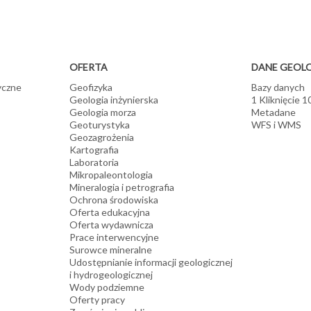
OFERTA
DANE GEOL
yczne
Geofizyka
Bazy danych
Geologia inżynierska
1 Kliknięcie 
Geologia morza
Metadane
Geoturystyka
WFS i WMS
Geozagrożenia
Kartografia
Laboratoria
Mikropaleontologia
Mineralogia i petrografia
Ochrona środowiska
Oferta edukacyjna
Oferta wydawnicza
Prace interwencyjne
Surowce mineralne
Udostępnianie informacji geologicznej
i hydrogeologicznej
Wody podziemne
Oferty pracy