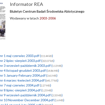
Informator REA
Biuletyn Centrum Badań Środowiska Abiotycznego
Wydawany w latach
2003-2006
nr 1 maj-czerwiec 2003.pdf (
)
111.44 kB
r 2 lipiec-sierpień 2003.pdf (
)
323.37 kB
nr 3 wrzesień-październik 2003.pdf (
)
1.13 MB
r 4 listopad-grudzień 2003.pdf (
)
14.86 MB
nr 5 January-February 2004.pdf (
)
3.61 MB
nr 6 marzec-kwiecień 2004.pdf (
)
641.77 kB
nr 7 maj-czerwiec 2004.pdf (
)
2.27 MB
r 8 lipiec-sierpień 2004.pdf (
)
1.25 MB
nr 9 wrzesień-październik 2004.pdf (
)
2.33 MB
 nr 10 November-December 2004.pdf (
)
1.6 MB
nr 11 styczeń-luty 2005.pdf (
)