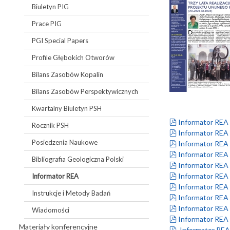
Biuletyn PIG
Prace PIG
PGI Special Papers
Profile Głębokich Otworów
Bilans Zasobów Kopalin
Bilans Zasobów Perspektywicznych
Kwartalny Biuletyn PSH
pdf
Informator REA 
Rocznik PSH
pdf
Informator REA n
Posiedzenia Naukowe
pdf
Informator REA 
pdf
Informator REA n
Bibliografia Geologiczna Polski
pdf
Informator REA 
pdf
Informator REA 
Informator REA
pdf
Informator REA 
Instrukcje i Metody Badań
pdf
Informator REA n
pdf
Informator REA 
Wiadomości
pdf
Informator REA
Materiały konferencyjne
pdf
Informator REA 