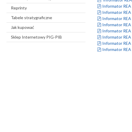
pdf
Informator REA 
Reprinty
pdf
Informator REA 
Tabele stratygraficzne
pdf
Informator REA n
pdf
Informator REA 
Jak kupować
pdf
Informator REA
pdf
Sklep Internetowy PIG-PIB
Informator REA 
pdf
Informator REA 
pdf
Informator REA 