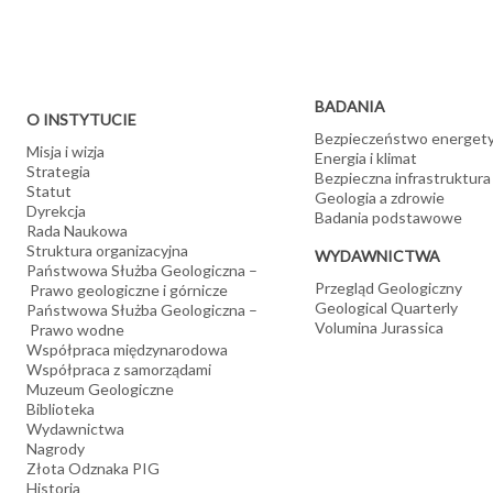
BADANIA
O INSTYTUCIE
Bezpieczeństwo energet
Misja i wizja
Energia i klimat
Strategia
Bezpieczna infrastruktura
Statut
Geologia a zdrowie
Dyrekcja
Badania podstawowe
Rada Naukowa
Struktura organizacyjna
WYDAWNICTWA
Państwowa Służba Geologiczna –
Przegląd Geologiczny
Prawo geologiczne i górnicze
Geological Quarterly
Państwowa Służba Geologiczna –
Volumina Jurassica
Prawo wodne
Współpraca międzynarodowa
Współpraca z samorządami
Muzeum Geologiczne
Biblioteka
Wydawnictwa
Nagrody
Złota Odznaka PIG
Historia