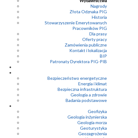
Wydawnictwa
Nagrody
Złota Odznaka PIG
Historia
Stowarzyszenie Emerytowanych
Pracowników PIG
Dla prasy
Oferty pracy
Zamówienia publiczne
Kontakt i lokalizacja
BIP
Patronaty Dyrektora PIG-PIB
Bezpieczeństwo energetyczne
Energia i klimat
Bezpieczna infrastruktura
Geologia a zdrowie
Badania podstawowe
Geofizyka
Geologia inżynierska
Geologia morza
Geoturystyka
Geozagrożenia