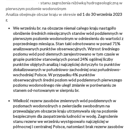
- stanu zagrożenia niżówką hydrogeologiczną w
pierwszym poziomie wodonośnym
Analiza obejmuje obszar kraju w okresie
od 1 do 30 września 2023
r.
We wrześniu br. na obszarze niemal całego kraju nastąpiło
obniżenie średnich miesięcznych stanów wód podziemnych w
pierwszym poziomie wodonośnym w odniesieniu do wartości z
poprzedniego miesiąca. Stan taki odnotowano w ponad 71%
analizowanych punktów obserwacyjnych. Wzrost średniego
poziomu wód pod-ziemnych zarejestrowano w tym czasie w
grupie punktów stanowiących ponad 24% ogólnej liczby
punktów objętych analizą i najczęściej dotyczyło to punktów
zlokalizowanych w południowo-zachodniej oraz południowo-
wschodniej Polsce. W przypadku 4% punktów
obserwacyjnych średni poziom wód podziemnych pierwszego
poziomu wodonośnego nie uległ zmianie w porównaniu ze
stanem od-notowanym w sierpniu br.
Wielkość rezerw zasobów zmiennych wód podziemnych w
poziomach wodonośnych o zwierciadle swobodnym na
przeważającym obszarze kraju utrzymywała się na poziomie
bezpiecznym dla zaopatrzenia ludności w wodę. Zagrożenie
stanu rezerw we wrześniu występowało najczęściej w
północnej i centralnej Polsce, natomiast brak rezerw zasobów