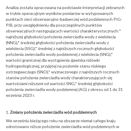
Analiza została opracowana na podstawie interpretacji zebranych
w trybie operacyjnym wyników pomiarów w wytypowanych
punktach sieci obserwacyjno-badawczej wód podziemnych PIG-
PIB, przy uwzględnieniu dla poszczególnych punktów
obserwacyjnych następujących wartości charakterystycznych:*
najniższej głębokości położenia zwierciadła wody z wielolecia
(NNG),* średniej głębokości położenia zwierciadła wody z
wielolecia (SSG),* średniej z najniższych rocznych głębokości
położenia zwierciadła wody podziemnej z wielolecia (SNG),*
wartości granicznej dla wystąpienia zjawiska niżówki
hydrogeologicznej, przyjętej na poziomie stanu niskiego
ostrzegawczego (SNO),* wyznaczonego z najniższych rocznych
stanów położenia zwierciadła wody charakteryzujących się
wartościami niższymi od wartości SNG,* średniej głębokości
położenia zwierciadła wody podziemnej (AG) z okresu od 1 do 31
września 2023 r.
1.
Zmiany położenia zwierciadła wód podziemnych
We wrześniu bieżącego roku na obszarze niemal całego kraju
odnotowano niższe położenie zwierciadła wód podziemnych w