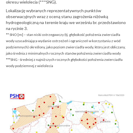
okresu wielolecia (***SNG).
Lokalizację wybranych reprezentatywnych punktów
obserwacyjnych wraz z oceną stanu zagrożenia niżówką
hydrogeologiczną na terenie kraju we wrześniu br. przedstawiono
na rycinie 3.
** SNO [m] – stan niski ostrzegawczy (tj. głębokość położenia zwierciadła
wody uzasadniająca wydanie ostrzeżeń i ograniczeń w korzystaniu z wód
podziemnych) określony, jako poziom zwierciadła wody, który jest obliczany,
jako średnia z minimalnych rocznych stanów położenia zwierciadła wody
***SNG - średniej z najniższych rocznych głębokości położenia zwierciadła
wody podziemnej z wielolecia