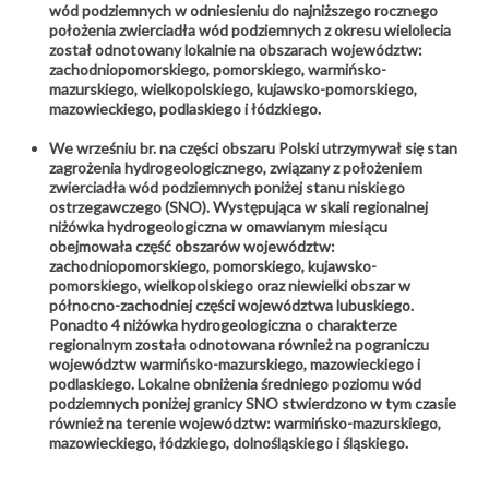
wód podziemnych w odniesieniu do najniższego rocznego
położenia zwierciadła wód podziemnych z okresu wielolecia
został odnotowany lokalnie na obszarach województw:
zachodniopomorskiego, pomorskiego, warmińsko-
mazurskiego, wielkopolskiego, kujawsko-pomorskiego,
mazowieckiego, podlaskiego i łódzkiego.
We wrześniu br. na części obszaru Polski utrzymywał się stan
zagrożenia hydrogeologicznego, związany z położeniem
zwierciadła wód podziemnych poniżej stanu niskiego
ostrzegawczego (SNO). Występująca w skali regionalnej
niżówka hydrogeologiczna w omawianym miesiącu
obejmowała część obszarów województw:
zachodniopomorskiego, pomorskiego, kujawsko-
pomorskiego, wielkopolskiego oraz niewielki obszar w
północno-zachodniej części województwa lubuskiego.
Ponadto 4 niżówka hydrogeologiczna o charakterze
regionalnym została odnotowana również na pograniczu
województw warmińsko-mazurskiego, mazowieckiego i
podlaskiego. Lokalne obniżenia średniego poziomu wód
podziemnych poniżej granicy SNO stwierdzono w tym czasie
również na terenie województw: warmińsko-mazurskiego,
mazowieckiego, łódzkiego, dolnośląskiego i śląskiego.