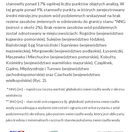
stanowiły ponad 17% ogólnej liczby punktów objętych analizą. W
tej grupie ponad 9% stanowiły punkty, w których zarejestrowany
średni miesięczny poziom wód podziemnych wskazywał na brak
rezerw zasobów zmiennych w odniesieniu do granicy stanu *NNG
(wzrost o około 2%). Brak rezerw zasobów wód podziemnych
został odnotowany w miejscowościach: Rogóźno (województwo
kujawsko-pomorskie), Sulejów (województwo łódzkie),
Białobrzegi, Łęg Starościński i Sypniewo (województwo
mazowieckie), Morgowniki (województwo podlaskie), Łysomiczki,
Maszewko i Miechucino (województwo pomorskie), Kobułty,
Kośmidry (województwo warmińsko-mazurskie), Czaplinek,
Gądno, Międzyzdroje i Turowo (województwo
zachodniopomorskie) oraz Czachurki (województwo
wielkopolskie) (Ryc. 2).
* NNG [m] – najniższa roczna wartość głębokości zwierciadła wody z okresu
wielolecia
** SNO [m] – stan niski ostrzegawczy (tj. głębokość położenia zwierciadła
wody uzasadniająca wydanie ostrzeżeń i ograniczeń w korzystaniu z wód
podziemnych) określony, jako poziom zwierciadła wody, który jest obliczany,
jako średnia z minimalnych rocznych stanów położenia zwierciadła wody