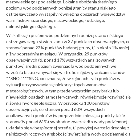
mazowieckiego i podlaskiego. Lokalne obniżenia średniego
poziomu wód podziemnych poniżej granicy stanu niskiego
ostrzegawczego wystąpiły również na obszarach województw
warmińsko-mazurskiego, mazowieckiego, łódzkiego,
dolnośląskiego i śląskiego.
W skali kraju poziom wód podziemnych poniżej stanu niskiego
ostrzegawczego stwierdzono w 37 punktach obserwacyjnych, co
stanowi ponad 22% punktów badanej grupy, tj. o około 1% mniej
niż w poprzednim miesiącu. W przypadku 29 punktów
obserwacyjnych (tj. ponad 17%wszystkich analizowanych
punktów) średni poziom zwierciadła wód podziemnych we
wrześniu br. utrzymywał się w strefie między granicami stanów
**SNO i ***SNG, co oznacza, że w rejonach tych punktów w
sytuacji utrzymywania się niekorzystnych warunków
meteorologicznych, w tym przede wszystkim przy braku lub
niewielkich opadach atmosferycznych, również może rozwinąć się
niżówka hydrogeologiczna. W przypadku 100 punktów
obserwacyjnych, co stanowi ponad 60% wszystkich
analizowanych punktów (w po-przednim miesiącu punkty takie
stanowiły ponad 61%) swobodne zwierciadło wody podziemnej
układało się w bezpiecznej strefie, tj. powyżej wartości średniej z
najniższych rocznych głębokości zwierciadła wody podziemnej dla