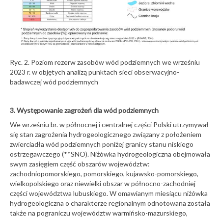
Ryc. 2. Poziom rezerw zasobów wód podziemnych we wrześniu
2023 r. w objętych analizą punktach sieci obserwacyjno-
badawczej wód podziemnych
3. Występowanie zagrożeń dla wód podziemnych
We wrześniu br. w północnej i centralnej części Polski utrzymywał
się stan zagrożenia hydrogeologicznego związany z położeniem
zwierciadła wód podziemnych poniżej granicy stanu niskiego
ostrzegawczego (**SNO). Niżówka hydrogeologiczna obejmowała
swym zasięgiem część obszarów województw:
zachodniopomorskiego, pomorskiego, kujawsko-pomorskiego,
wielkopolskiego oraz niewielki obszar w północno-zachodniej
części województwa lubuskiego. W omawianym miesiącu niżówka
hydrogeologiczna o charakterze regionalnym odnotowana została
także na pograniczu województw warmińsko-mazurskiego,