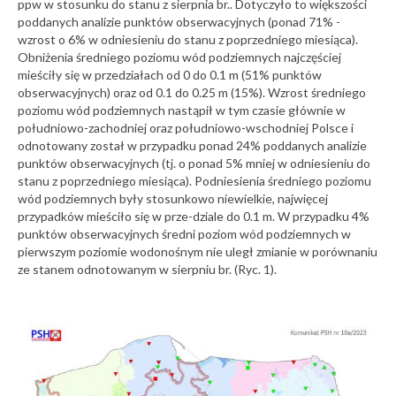
ppw w stosunku do stanu z sierpnia br.. Dotyczyło to większości
poddanych analizie punktów obserwacyjnych (ponad 71% -
wzrost o 6% w odniesieniu do stanu z poprzedniego miesiąca).
Obniżenia średniego poziomu wód podziemnych najczęściej
mieściły się w przedziałach od 0 do 0.1 m (51% punktów
obserwacyjnych) oraz od 0.1 do 0.25 m (15%). Wzrost średniego
poziomu wód podziemnych nastąpił w tym czasie głównie w
południowo-zachodniej oraz południowo-wschodniej Polsce i
odnotowany został w przypadku ponad 24% poddanych analizie
punktów obserwacyjnych (tj. o ponad 5% mniej w odniesieniu do
stanu z poprzedniego miesiąca). Podniesienia średniego poziomu
wód podziemnych były stosunkowo niewielkie, najwięcej
przypadków mieściło się w prze-dziale do 0.1 m. W przypadku 4%
punktów obserwacyjnych średni poziom wód podziemnych w
pierwszym poziomie wodonośnym nie uległ zmianie w porównaniu
ze stanem odnotowanym w sierpniu br. (Ryc. 1).