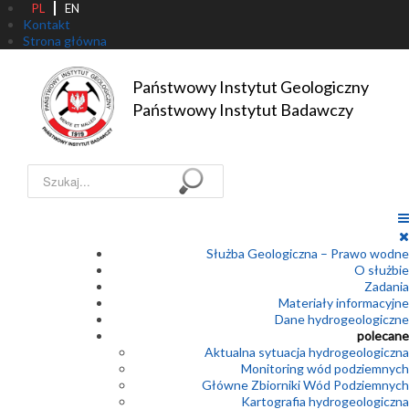
PL
EN
Kontakt
Strona główna
Państwowy Instytut Geologiczny

Państwowy Instytut Badawczy
Szukaj...
Służba Geologiczna – Prawo wodne
O służbie
Zadania
Materiały informacyjne
Dane hydrogeologiczne
polecane
Aktualna sytuacja hydrogeologiczna
Monitoring wód podziemnych
Główne Zbiorniki Wód Podziemnych
Kartografia hydrogeologiczna