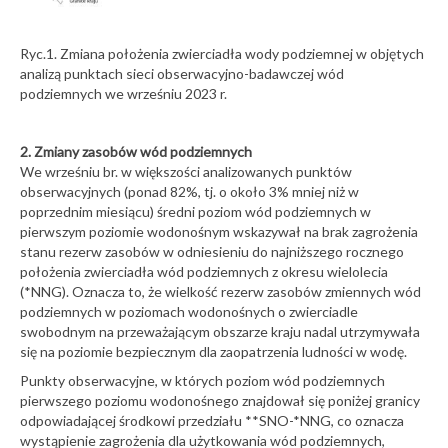
Ryc.1. Zmiana położenia zwierciadła wody podziemnej w objętych
analizą punktach sieci obserwacyjno-badawczej wód
podziemnych we wrześniu 2023 r.
2. Zmiany zasobów wód podziemnych
We wrześniu br. w większości analizowanych punktów
obserwacyjnych (ponad 82%, tj. o około 3% mniej niż w
poprzednim miesiącu) średni poziom wód podziemnych w
pierwszym poziomie wodonośnym wskazywał na brak zagrożenia
stanu rezerw zasobów w odniesieniu do najniższego rocznego
położenia zwierciadła wód podziemnych z okresu wielolecia
(*NNG). Oznacza to, że wielkość rezerw zasobów zmiennych wód
podziemnych w poziomach wodonośnych o zwierciadle
swobodnym na przeważającym obszarze kraju nadal utrzymywała
się na poziomie bezpiecznym dla zaopatrzenia ludności w wodę.
Punkty obserwacyjne, w których poziom wód podziemnych
pierwszego poziomu wodonośnego znajdował się poniżej granicy
odpowiadającej środkowi przedziału **SNO-*NNG, co oznacza
wystąpienie zagrożenia dla użytkowania wód podziemnych,