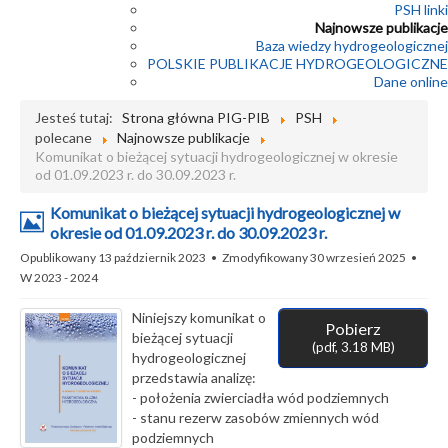
PSH linki
Najnowsze publikacje
Baza wiedzy hydrogeologicznej
POLSKIE PUBLIKACJE HYDROGEOLOGICZNE
Dane online
Jesteś tutaj:
Strona główna PIG-PIB
PSH
polecane
Najnowsze publikacje
Komunikat o bieżącej sytuacji hydrogeologicznej w okresie
od 01.09.2023 r. do 30.09.2023 r.
Komunikat o bieżącej sytuacji hydrogeologicznej w
Obrazek
okresie od 01.09.2023 r. do 30.09.2023 r.
Opublikowany 13 październik 2023
Zmodyfikowany 30 wrzesień 2025
W
2023 - 2024
Niniejszy komunikat o
Pobierz
bieżącej sytuacji
(
pdf,
3.18 MB
)
hydrogeologicznej
przedstawia analizę:
- położenia zwierciadła wód podziemnych
- stanu rezerw zasobów zmiennych wód
podziemnych