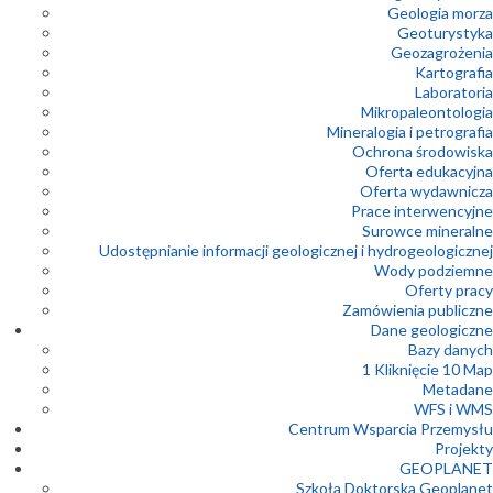
Geologia morza
Geoturystyka
Geozagrożenia
Kartografia
Laboratoria
Mikropaleontologia
Mineralogia i petrografia
Ochrona środowiska
Oferta edukacyjna
Oferta wydawnicza
Prace interwencyjne
Surowce mineralne
Udostępnianie informacji geologicznej i hydrogeologicznej
Wody podziemne
Oferty pracy
Zamówienia publiczne
Dane geologiczne
Bazy danych
1 Kliknięcie 10 Map
Metadane
WFS i WMS
Centrum Wsparcia Przemysłu
Projekty
GEOPLANET
Szkoła Doktorska Geoplanet