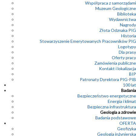
Współpraca z samorządami
Muzeum Geologiczne
Biblioteka
Wydawnictwa
Nagrody
Złota Odznaka PIG
Historia
Stowarzyszenie Emerytowanych Pracowników PIG
Logotypy
Dla prasy
Oferty pracy
Zamówienia publiczne
Kontakt i lokalizacja
BIP
Patronaty Dyrektora PIG-PIB
100 lat
Badania
Bezpieczeństwo energetyczne
Energia i klimat
Bezpieczna infrastruktura
Geologia a zdrowie
Badania podstawowe
OFERTA
Geofizyka
Geologia inżynierska