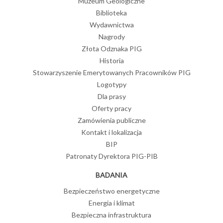
Muzeum Geologiczne
Imprezy
13-07-2026
maj
Biblioteka
Bilans i
2026
Wydawnictwa
zagospodarowanie
zasobów złóż wód
Nagrody
popularnonaukowe
27
termalnych oraz
90. Zjazd
Złota Odznaka PIG
energii
Polskiego
geotermalnej w
Historia
Polsce za 2025 r.
Stowarzyszenie Emerytowanych Pracowników PIG
maj
Logotypy
2026
13-07-2026
Dla prasy
Towarzystwa
Geologia
Oferty pracy
Geologicznego
inżynierska na
jubileuszowych XL
Zamówienia publiczne
Posiedzenia
Ogólnopolskich
naukowe
Kontakt i lokalizacja
Warsztatach
26
Półfinał
Pracy Projektanta
BIP
konkursu
Konstrukcji
Patronaty Dyrektora PIG-PIB
(WPPK) 2026
Nasza
maj
Ziemia
BADANIA
2026
13-07-2026
Inne
16
Bezpieczeństwo energetyczne
Noc
FRINGE 2026 w
Energia i klimat
Muzeów
Krakowie –
globalne
2026
Bezpieczna infrastruktura
spotkanie