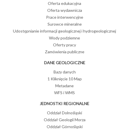
rejonie olkuskim
Dzień Ochrony
Oferta edukacyjna
Morza Bałtyckiego
Oferta wydawnicza
09-07-2026
Imprezy
Prace interwencyjne
popularnonaukowe
PIG-PIB
10
Surowce mineralne
Spotkanie z
aktywnym
autorami
Udostępnianie informacji geologicznej i hydrogeologicznej
uczestnikiem XIV
książki pt.
Kongresu PORT
Wody podziemne
PC 2026
marzec
„Meteoryty
Oferty pracy
2026
Polski i
Zamówienia publiczne
08-07-2026
świata” –
Kazimierzem
Przyszłość
DANE GEOLOGICZNE
Mazurkiem oraz
terenów
Eligiuszem
pogórniczych –
Bazy danych
nauka,
Szełęgiem
1 Kliknięcie 10 Map
administracja i
Inne
biznes wspólnie o
Metadane
08
Urodziny
transformacji
WFS i WMS
regionów
JEDNOSTKI REGIONALNE
marzec
08-07-2026
2026
Oddział Dolnośląski
Dolomity
Łukasiewicza w
Oddział Geologii Morza
przemysłowe w
Polsce. Rosnące
Muzeum Gazowni
Oddział Górnośląski