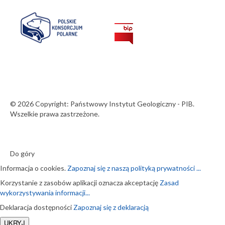
Konferencji
Konsorcjum
Informacji
Geologicznej
(GIC) w Pekinie
01-07-2026
Prognoza
hydrogeologiczna
PSG 6/2026
© 2026 Copyright: Państwowy Instytut Geologiczny - PIB.
30-06-2026
Wszelkie prawa zastrzeżone.
Ostrzeżenie
hydrogeologiczne
PSG 6/2026
Do góry
30-06-2026
Informacja o cookies.
Zapoznaj się z naszą polityką prywatności ...
Pożegnanie dr
Korzystanie z zasobów aplikacji oznacza akceptację
Zasad
Anny Tomczak
wykorzystywania informacji...
29-06-2026
Deklaracja dostępności
Zapoznaj się z deklaracją
Obie części książki