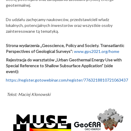
w Kostkowicach
geotermalnej.
sierpień
2026
21-07-2026
Do udziału zachęcamy naukowców, przedstawicieli władz
Czwartorzędu
lokalnych, potencjalnych inwestorów oraz wszystkie osoby
Odwodnienie
POLQUA 2026.
kopalń a zasoby
zainteresowane tą tematyką.
Konferencje
wód podziemnych
10
Wystawa
Strona wydarzenia „Geoscience, Policy and Society. Transatlantic
„Echa
20-07-2026
Perspectives of Geological Surveys”:
www.gps2021.org/home
natury.
Trzęsienie ziemi w
lipiec
Ulotność i
Rejestracja do warsztatów „Urban Geothermal Energy Use with
regionie wybrzeża
2026
trwanie”
Chiapas w
Special Reference to Shallow Subsurface Application” (side
Wystawy
Meksyku
event):
25
2.
https://register.gotowebinar.com/register/7763218810721063437
20-07-2026
Zapraszamy do
czerwiec
Tekst: Maciej Kłonowski
rejestracji na 5.
2026
Konferencję
Współczesna
Ogólnopolska
Geologia
Konferencja
Samorządowa
"Przyszłość terenów
pogórniczych"
17-07-2026
Konferencje