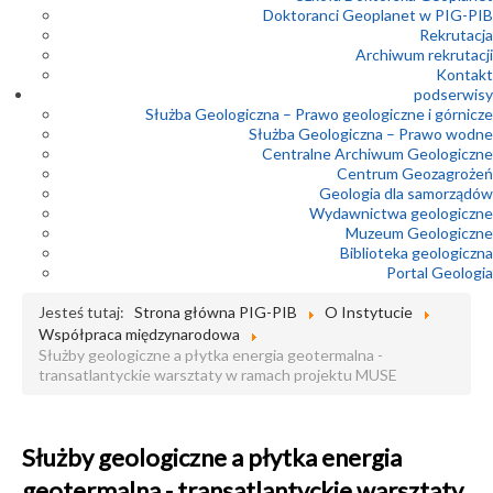
Doktoranci Geoplanet w PIG-PIB
Konferencje
Dyrektor PIG-PIB
07
Rekrutacja
w „Polityce” o
Forum
oceanicznych
Archiwum rekrutacji
„Geotermia
złożach
Kontakt
– Nowe
surowców
podserwisy
październik
Służba Geologiczna – Prawo geologiczne i górnicze
2026
28-07-2026
Służba Geologiczna – Prawo wodne
Centralne Archiwum Geologiczne
Perspektywy
Nowy odcinek
Centrum Geozagrożeń
Rozwoju Geotermii
podcastu o
Geologia dla samorządów
w Polsce”
geologicznych
Wydawnictwa geologiczne
Konferencje
atrakcjach Góry
Muzeum Geologiczne
29
św. Anny
Konferencja
Biblioteka geologiczna
naukowa
Portal Geologia
27-07-2026
"Głębokie
wrzesień
otwory
Jesteś tutaj:
Strona główna PIG-PIB
O Instytucie
Geologia na
2026
wiertnicze
Współpraca międzynarodowa
Festiwalu Góry
źródłem
Służby geologiczne a płytka energia geotermalna -
Literatury.
Muzeum
transatlantyckie warsztaty w ramach projektu MUSE
wiedzy
Geologiczne i
geologicznej"
Oddział
Konferencje
Dolnośląski PIG-
24
Konferencja
PIB w „Paśmie
Służby geologiczne a płytka energia
sztuki”
„Kamień w
geotermalna - transatlantyckie warsztaty
złożu,