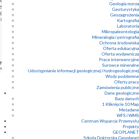
Geologia
30-07-2026
Geologia morza
Samorządowa
Geoturystyka
Zapraszamy do
(5.WGS)
Geozagrożenia
Muzeum
Konferencje
Kartografia
Geologicznego
15
31st
Laboratoria
PIG-PIB na VI
Mikropaleontologia
Meeting of
Jesienny Festiwal
Dziecięcej Książki
Mineralogia i petrografia
the
Geologicznej
Ochrona środowiska
październik
Petrology
Oferta edukacyjna
2026
Group of
29-07-2026
Oferta wydawnicza
the
Prace interwencyjne
Mineralogical
PIG-PIB na 8.
Surowce mineralne
Society of Poland
Międzynarodowym
Udostępnianie informacji geologicznej i hydrogeologicznej
Kongresie Water,
Rhyolite – Rock of
Wody podziemne
Waste and Energy
the Year 2026
Oferty pracy
Management
Zamówienia publiczne
Konferencje
(WWEM-26)
13
Dane geologiczne
5.
Bazy danych
Konferencja
28-07-2026
1 Kliknięcie 10 Map
naukowa
Metadane
październik
Trzęsienie ziemi w
„Zmiany
WFS i WMS
regionie wyspy
2026
klimatyczne
Centrum Wsparcia Przemysłu
Kiusiu w Japonii
w
Projekty
przeszłości
GEOPLANET
28-07-2026
geologicznej”
Szkoła Doktorska Geoplanet