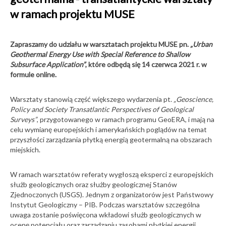
24-07-2026
wrzesień
krajobrazie i
w ramach projektu MUSE
2026
Nowa wystawa w
Muzeum
architekturze”
Geologicznym
Konferencje
Zapraszamy do udziału w warsztatach projektu MUSE pn.
„Urban
PIG-PIB. „Echa
20
VI Jesienny
Geothermal Energy Use with Special Reference to Shallow
natury – ulotność
Festiwal
i trwanie”
Subsurface Application”
, które odbędą się 14 czerwca 2021 r. w
Dziecięcej
formule online.
wrzesień
Książki
22-07-2026
2026
Warsztaty stanowią część większego wydarzenia pt.
„Geoscience,
Raport
Geologicznej
magnetyczny
Policy and Society Transatlantic Perspectives of Geological
państwowej
Imprezy
Surveys”
, przygotowanego w ramach programu GeoERA, i mają na
służby
popularnonaukowe
celu wymianę europejskich i amerykańskich poglądów na temat
geologicznej za
16
Konferencja
przyszłości zarządzania płytką energią geotermalną na obszarach
czerwiec 2026 r.
miejskich.
21-07-2026
wrzesień
W ramach warsztatów referaty wygłoszą eksperci z europejskich
2026
O roli geologii w
służb geologicznych oraz służby geologicznej Stanów
służbie
GEOPETROL2026
społeczeństwu
Zjednoczonych (USGS). Jednym z organizatorów jest Państwowy
Konferencje
podczas
Instytut Geologiczny – PIB. Podczas warsztatów szczególna
31
harcerskiego Dnia
II Kongres
uwaga zostanie poświęcona wkładowi służb geologicznych w
Zdrowia i
Polskiej Unii
ocenę potencjału oraz zarządzaniu zasobami płytkiej energii
Bezpieczeństwa