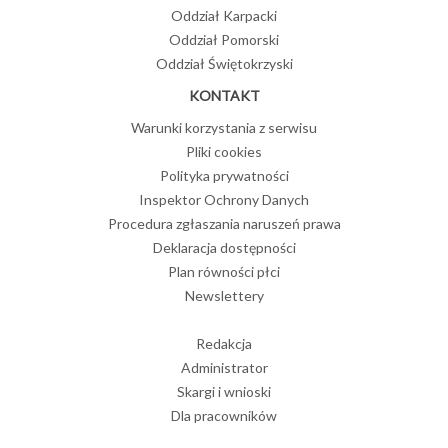
zapotrzebowanie i
Warszawskiej
Oddział Karpacki
znaczenie bazy
Imprezy
zasobowej
Oddział Pomorski
popularnonaukowe
07
Oddział Świętokrzyski
Warsaw
07-07-2026
KONTAKT
„Echa natury –
ulotność i
marzec
Warunki korzystania z serwisu
trwanie”. Nowa
2026
Pliki cookies
wystawa czasowa
w Muzeum
MineralEXPO
Polityka prywatności
Geologicznym
2026
Inspektor Ochrony Danych
PIG-PIB
Imprezy
Procedura zgłaszania naruszeń prawa
popularnonaukowe
07-07-2026
26
Deklaracja dostępności
11. Forum
Plan równości płci
PSG
Badaczka z PIG-
PIB w
Newslettery
prestiżowym
luty
zestawieniu
2026
„National
Redakcja
Geographic”
"Dziedzinowe
Administrator
zasoby
Skargi i wnioski
06-07-2026
geologicznych baz
Dla pracowników
danych: od jakości
Geologiczne
do użyteczności"
archiwum Polski.