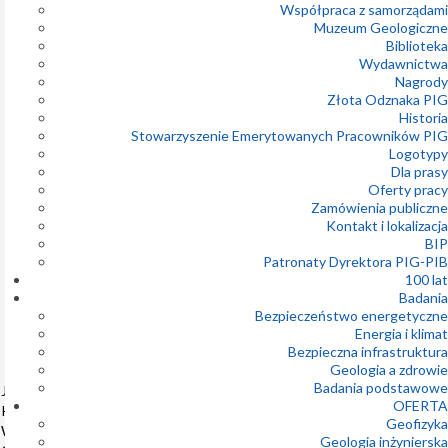
Współpraca z samorządami
Prognoza
Muzeum Geologiczne
hydrogeologiczna
Biblioteka
PSG 7/2026
Wydawnictwa
Nagrody
31-07-2026
Złota Odznaka PIG
Historia
Komunikat o
Stowarzyszenie Emerytowanych Pracowników PIG
awarii telefonii
Logotypy
stacjonarnej
Dla prasy
Oferty pracy
31-07-2026
Zamówienia publiczne
Kontakt i lokalizacja
Ostrzeżenie
BIP
hydrogeologiczne
PSG nr 7/2026
Patronaty Dyrektora PIG-PIB
16
100 lat
5.
Badania
30-07-2026
Bezpieczeństwo energetyczne
Wystawa
Energia i klimat
listopad
„Powstańcy
Bezpieczna infrastruktura
2026
Warszawscy –
Geologia a zdrowie
geografowie,
Badania podstawowe
Jubileuszowa
geolodzy,
OFERTA
Konferencja
odkrywcy”
Geofizyka
Współczesna
Geologia inżynierska