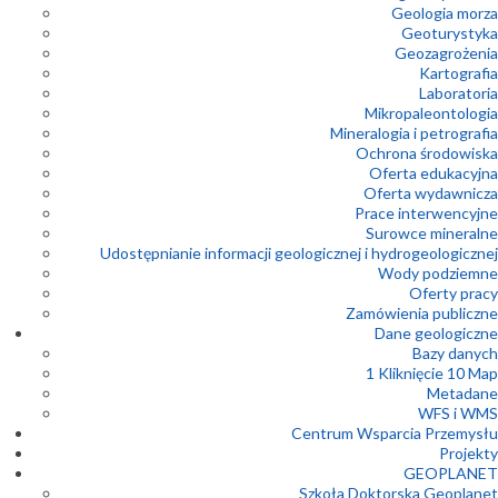
Geologia morza
Geoturystyka
Geozagrożenia
Kartografia
Laboratoria
Mikropaleontologia
Mineralogia i petrografia
Ochrona środowiska
Oferta edukacyjna
Oferta wydawnicza
Prace interwencyjne
Surowce mineralne
Udostępnianie informacji geologicznej i hydrogeologicznej
Wody podziemne
Oferty pracy
Zamówienia publiczne
Dane geologiczne
Bazy danych
1 Kliknięcie 10 Map
Metadane
WFS i WMS
Centrum Wsparcia Przemysłu
Projekty
GEOPLANET
Szkoła Doktorska Geoplanet