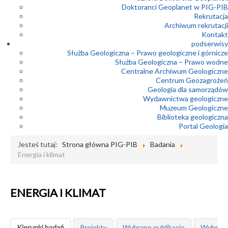
Doktoranci Geoplanet w PIG-PIB
Rekrutacja
Archiwum rekrutacji
Kontakt
podserwisy
Służba Geologiczna – Prawo geologiczne i górnicze
Służba Geologiczna – Prawo wodne
Centralne Archiwum Geologiczne
Centrum Geozagrożeń
Geologia dla samorządów
Wydawnictwa geologiczne
Muzeum Geologiczne
Biblioteka geologiczna
Portal Geologia
Jesteś tutaj:
Strona główna PIG-PIB
Badania
Energia i klimat
ENERGIA I KLIMAT
Kierunki badań
Projekty
Wybrane publikacje
Wybrane