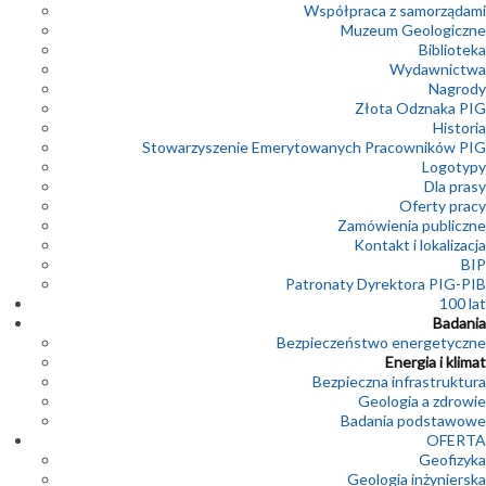
Współpraca z samorządami
Muzeum Geologiczne
Biblioteka
Wydawnictwa
Nagrody
Złota Odznaka PIG
Historia
Stowarzyszenie Emerytowanych Pracowników PIG
Logotypy
Dla prasy
Oferty pracy
Zamówienia publiczne
Kontakt i lokalizacja
BIP
Patronaty Dyrektora PIG-PIB
100 lat
Badania
Bezpieczeństwo energetyczne
Energia i klimat
Bezpieczna infrastruktura
Geologia a zdrowie
Badania podstawowe
OFERTA
Geofizyka
Geologia inżynierska