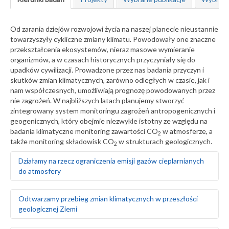
Od zarania dziejów rozwojowi życia na naszej planecie nieustannie
towarzyszyły cykliczne zmiany klimatu. Powodowały one znaczne
przekształcenia ekosystemów, nieraz masowe wymieranie
organizmów, a w czasach historycznych przyczyniały się do
upadków cywilizacji. Prowadzone przez nas badania przyczyn i
skutków zmian klimatycznych, zarówno odległych w czasie, jak i
nam współczesnych, umożliwiają prognozę powodowanych przez
nie zagrożeń. W najbliższych latach planujemy stworzyć
zintegrowany system monitoringu zagrożeń antropogenicznych i
geogenicznych, który obejmie niezwykle istotny ze względu na
badania klimatyczne monitoring zawartości CO
w atmosferze, a
2
także monitoring składowisk CO
w strukturach geologicznych.
2
Działamy na rzecz ograniczenia emisji gazów cieplarnianych
do atmosfery
Badamy i wskazujemy możliwości sekwestracji CO
w
2
Odtwarzamy przebieg zmian klimatycznych w przeszłości
strukturach geologicznych
geologicznej Ziemi
Analizujemy opcje geologicznego składowania CO
w
2
solankowych poziomach wodonośnych, w złożach