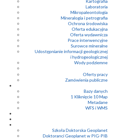
Kartografia
Laboratoria
Mikropaleontologia
Mineralogia i petrografia
Ochrona środowiska
Oferta edukacyjna
Oferta wydawnicza
Prace interwencyjne
Surowce mineralne
Udostępnianie informacji geologicznej
i hydrogeologicznej
Wody podziemne
Oferty pracy
Zamówienia publiczne
Bazy danych
1 Kliknięcie 10 Map
Metadane
WFS i WMS
Szkoła Doktorska Geoplanet
Doktoranci Geoplanet w PIG-PIB