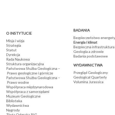
Oceniamy możliwości korzystania z energii geotermalnej i innych ź
Badamy potencjał geotermalny naszego kraju i tworzymy mapy
Wyznaczamy lokalizacje ujęć wód termalnych i opracowujemy 
tym geotermii niskiej entalpii) oraz pozyskiwania energii z suc
Wykonujemy analizy geologiczno-środowiskowych uwarunkowań
Oceniamy możliwości pozyskiwania metanu ze składowisk od
BADANIA
O INSTYTUCIE
Bezpieczeństwo energet
Misja i wizja
Energia i klimat
Strategia
Bezpieczna infrastruktura
Statut
Geologia a zdrowie
Dyrekcja
Badania podstawowe
Rada Naukowa
Struktura organizacyjna
WYDAWNICTWA
Państwowa Służba Geologiczna –
Przegląd Geologiczny
Prawo geologiczne i górnicze
Geological Quarterly
Państwowa Służba Geologiczna –
Volumina Jurassica
Prawo wodne
Współpraca międzynarodowa
Współpraca z samorządami
Muzeum Geologiczne
Biblioteka
Wydawnictwa
Nagrody
Złota Odznaka PIG