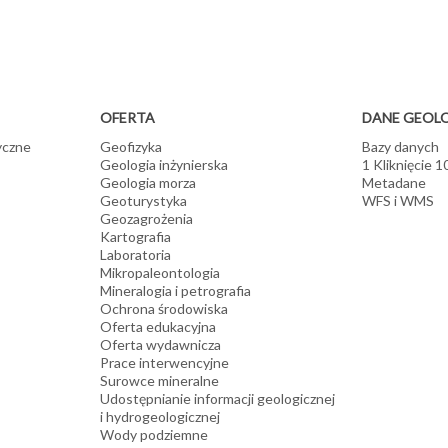
ródeł energii odnawialnej
 oraz modele termiczne
wytyczne odnośnie wdrażania geotermii średnio- i niskotemperaturowej 
hych gorących skał
 lokalizacji elektrowni wodnych i wiatrowych
padów
OFERTA
DANE GEOL
yczne
Geofizyka
Bazy danych
Geologia inżynierska
1 Kliknięcie 
Geologia morza
Metadane
Geoturystyka
WFS i WMS
Geozagrożenia
Kartografia
Laboratoria
Mikropaleontologia
Mineralogia i petrografia
Ochrona środowiska
Oferta edukacyjna
Oferta wydawnicza
Prace interwencyjne
Surowce mineralne
Udostępnianie informacji geologicznej
i hydrogeologicznej
Wody podziemne