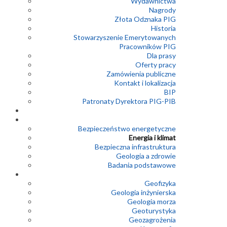
Wydawnictwa
Nagrody
Złota Odznaka PIG
Historia
Stowarzyszenie Emerytowanych
Pracowników PIG
Dla prasy
Oferty pracy
Zamówienia publiczne
Kontakt i lokalizacja
BIP
Patronaty Dyrektora PIG-PIB
Bezpieczeństwo energetyczne
Energia i klimat
Bezpieczna infrastruktura
Geologia a zdrowie
Badania podstawowe
Geofizyka
Geologia inżynierska
Geologia morza
Geoturystyka
Geozagrożenia