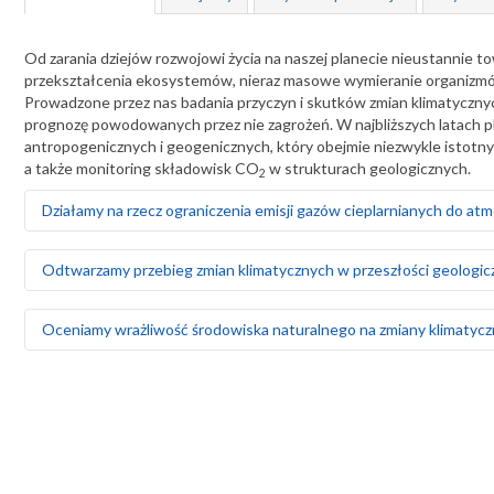
Od zarania dziejów rozwojowi życia na naszej planecie nieustannie 
przekształcenia ekosystemów, nieraz masowe wymieranie organizmów, 
Prowadzone przez nas badania przyczyn i skutków zmian klimatycznyc
prognozę powodowanych przez nie zagrożeń. W najbliższych latach 
antropogenicznych i geogenicznych, który obejmie niezwykle istotn
a także monitoring składowisk CO
w strukturach geologicznych.
2
Działamy na rzecz ograniczenia emisji gazów cieplarnianych do at
Badamy i wskazujemy możliwości sekwestracji CO
w strukturach 
2
Odtwarzamy przebieg zmian klimatycznych w przeszłości geologic
Analizujemy opcje geologicznego składowania CO
w solanko
2
wspomagania ich wydobycia) i w głębokich nieeksploatowanyc
Tworzymy modele zmian klimatycznych zachodzących w ciągu os
Oceniamy wrażliwość środowiska naturalnego na zmiany klimatyczn
Lokalizację podziemnych składowisk CO
typujemy na podstaw
2
Odtwarzamy zmiany poziomu Bałtyku w ciągu ostatnich 10 000 
Opracowujemy program monitoringu podziemnych składowis
skutek globalnego ocieplenia – wyznaczamy obszary narażone
słonych
Monitorujemy stan wód podziemnych i prognozujemy zagrożeni
Uczestniczymy we wdrażaniu energetyki jądrowej
ich przez wody opadowe, m.in. wyznaczamy obszary narażone na
Badamy geologiczne i środowiskowe uwarunkowania lokalizacj
zanieczyszczeń, w tym wód powodziowych, do użytkowych 
sejsmiczne, warunki geologiczno-inżynierskie, dostęp do za
Dokumentujemy obszary, na których zachodzi erozja i stepowi
środowiskowe – w tym tempo i kierunki migracji skażenia w pr
Badamy przebieg erozji wybrzeża Morza Bałtyckiego i zależno
Oceniamy możliwości pozyskiwania uranu ze złóż krajowych i 
Monitorujemy zagrożenia osuwiskowe, które wzrastają na sk