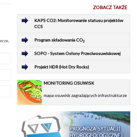
ZOBACZ TAKŻE
KAPS CO2: Monitorowanie statusu projektów
CCS
Program składowania CO
erze,
2
SOPO - System Osłony Przeciwosuwiskowej
Projekt HDR (Hot Dry Rocks)
MONITORING OSUWISK
stwa
na
mapa osuwisk zagrażających infrastrukturze
anie
chy