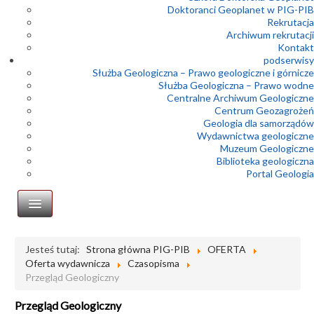
Doktoranci Geoplanet w PIG-PIB
Rekrutacja
Archiwum rekrutacji
Kontakt
podserwisy
Służba Geologiczna – Prawo geologiczne i górnicze
Służba Geologiczna – Prawo wodne
Centralne Archiwum Geologiczne
Centrum Geozagrożeń
Geologia dla samorządów
Wydawnictwa geologiczne
Muzeum Geologiczne
Biblioteka geologiczna
Portal Geologia
Wydawnictwa
Jesteś tutaj:
Strona główna PIG-PIB
OFERTA
Oferta wydawnicza
Czasopisma
Atlasy i mapy
Przegląd Geologiczny
Książki
Przegląd Geologiczny