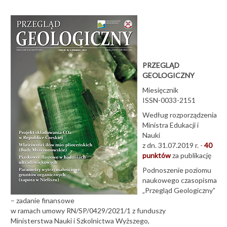
Czasopisma
Geological Quarterly
Volumina Jurassica
Przegląd Geologiczny
PRZEGLĄD
Serie wydawnicze
GEOLOGICZNY
Materiały konferencyjne
Miesięcznik
ISSN-0033-2151
Reprinty
Według rozporządzenia
Tabele stratygraficzne
Ministra Edukacji i
Nauki
Jak kupować
z dn. 31.07.2019 r. -
40
punktów
za publikację
Sklep Internetowy PIG-PIB
Podnoszenie poziomu
naukowego czasopisma
„Przegląd Geologiczny”
– zadanie finansowe
w ramach umowy RN/SP/0429/2021/1 z funduszy
Ministerstwa Nauki i Szkolnictwa Wyższego,