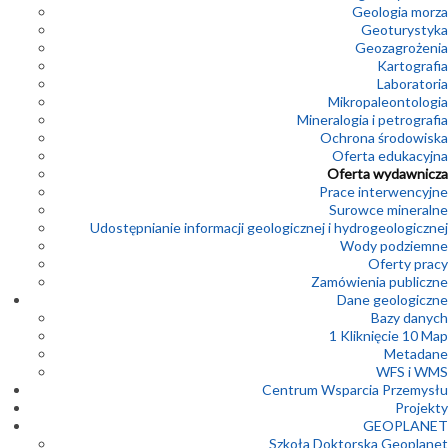
Geologia morza
Geoturystyka
Geozagrożenia
Kartografia
Laboratoria
Mikropaleontologia
Mineralogia i petrografia
Ochrona środowiska
Oferta edukacyjna
Oferta wydawnicza
Prace interwencyjne
Surowce mineralne
Udostępnianie informacji geologicznej i hydrogeologicznej
Wody podziemne
Oferty pracy
Zamówienia publiczne
Dane geologiczne
Bazy danych
1 Kliknięcie 10 Map
Metadane
WFS i WMS
Centrum Wsparcia Przemysłu
Projekty
GEOPLANET
Szkoła Doktorska Geoplanet