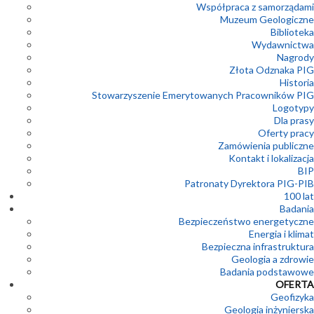
Współpraca z samorządami
Muzeum Geologiczne
Biblioteka
Wydawnictwa
Nagrody
Złota Odznaka PIG
Historia
Stowarzyszenie Emerytowanych Pracowników PIG
Logotypy
Dla prasy
Oferty pracy
Zamówienia publiczne
Kontakt i lokalizacja
BIP
Patronaty Dyrektora PIG-PIB
100 lat
Badania
Bezpieczeństwo energetyczne
Energia i klimat
Bezpieczna infrastruktura
Geologia a zdrowie
Badania podstawowe
OFERTA
Geofizyka
Geologia inżynierska