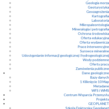
Geologia morza
Geoturystyka
Geozagrożenia
Kartografia
Laboratoria
Mikropaleontologia
Mineralogia i petrografia
Ochrona środowiska
Oferta edukacyjna
Oferta wydawnicza
Prace interwencyjne
Surowce mineralne
Udostępnianie informacji geologicznej i hydrogeologicznej
Wody podziemne
Oferty pracy
Zamówienia publiczne
Dane geologiczne
Bazy danych
1 Kliknięcie 10 Map
Metadane
WFS i WMS
Centrum Wsparcia Przemysłu
Projekty
GEOPLANET
Szkoła Doktorska Geoplanet