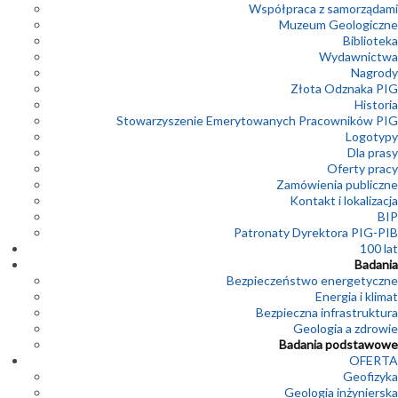
Współpraca z samorządami
Muzeum Geologiczne
Biblioteka
Wydawnictwa
Nagrody
Złota Odznaka PIG
Historia
Stowarzyszenie Emerytowanych Pracowników PIG
Logotypy
Dla prasy
Oferty pracy
Zamówienia publiczne
Kontakt i lokalizacja
BIP
Patronaty Dyrektora PIG-PIB
100 lat
Badania
Bezpieczeństwo energetyczne
Energia i klimat
Bezpieczna infrastruktura
Geologia a zdrowie
Badania podstawowe
OFERTA
Geofizyka
Geologia inżynierska