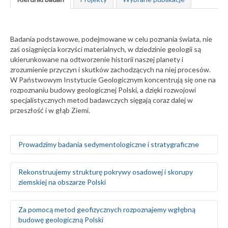
Badania podstawowe, podejmowane w celu poznania świata, nie
zaś osiągnięcia korzyści materialnych, w dziedzinie geologii są
ukierunkowane na odtworzenie historii naszej planety i
zrozumienie przyczyn i skutków zachodzących na niej procesów.
W Państwowym Instytucie Geologicznym koncentrują się one na
rozpoznaniu budowy geologicznej Polski, a dzięki rozwojowi
specjalistycznych metod badawczych sięgają coraz dalej w
przeszłość i w głąb Ziemi.
Prowadzimy badania sedymentologiczne i stratygraficzne
Badamy środowiska sedymentacyjne skał
Rekonstruujemy strukturę pokrywy osadowej i skorupy
występujących na obszarze Polski i Europy, zarówno na
ziemskiej na obszarze Polski
powierzchni ziemi, jak i głęboko pod nią
Za pomocą badań makrofaunistycznych,
makroflorystycznych, mikro- i makroplaeontologicznych
Odtwarzamy sekwencję zdarzeń tektonicznych na
Za pomocą metod geofizycznych rozpoznajemy wgłębną
oraz palinologicznych określamy wiek skał
podstawie analizy strukturalnej w odsłonięciach
budowę geologiczną Polski
Tworzymy podziały litostratygraficzne stratygrafii
powierzchniowych i otworach wiertniczych