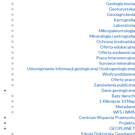
Geologia morza
Geoturystyka
Geozagrożenia
Kartografia
Laboratoria
Mikropaleontologia
Mineralogia i petrografia
Ochrona środowiska
Oferta edukacyjna
Oferta wydawnicza
Prace interwencyjne
Surowce mineralne
Udostępnianie informacji geologicznej i hydrogeologicznej
Wody podziemne
Oferty pracy
Zamówienia publiczne
Dane geologiczne
Bazy danych
1 Kliknięcie 10 Map
Metadane
WFS i WMS
Centrum Wsparcia Przemysłu
Projekty
GEOPLANET
Szkoła Doktorska Geoplanet