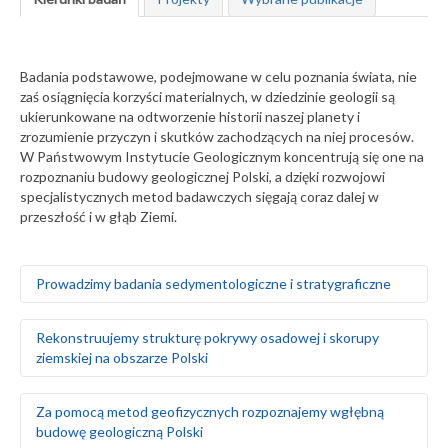
Badania podstawowe, podejmowane w celu poznania świata, nie
zaś osiągnięcia korzyści materialnych, w dziedzinie geologii są
ukierunkowane na odtworzenie historii naszej planety i
zrozumienie przyczyn i skutków zachodzących na niej procesów.
W Państwowym Instytucie Geologicznym koncentrują się one na
rozpoznaniu budowy geologicznej Polski, a dzięki rozwojowi
specjalistycznych metod badawczych sięgają coraz dalej w
przeszłość i w głąb Ziemi.
Prowadzimy badania sedymentologiczne i stratygraficzne
Badamy środowiska sedymentacyjne skał
Rekonstruujemy strukturę pokrywy osadowej i skorupy
występujących na obszarze Polski i Europy, zarówno na
ziemskiej na obszarze Polski
powierzchni ziemi, jak i głęboko pod nią
Za pomocą badań makrofaunistycznych,
makroflorystycznych, mikro- i makroplaeontologicznych
Odtwarzamy sekwencję zdarzeń tektonicznych na
Za pomocą metod geofizycznych rozpoznajemy wgłębną
oraz palinologicznych określamy wiek skał
podstawie analizy strukturalnej w odsłonięciach
budowę geologiczną Polski
Tworzymy podziały litostratygraficzne stratygrafii
powierzchniowych i otworach wiertniczych