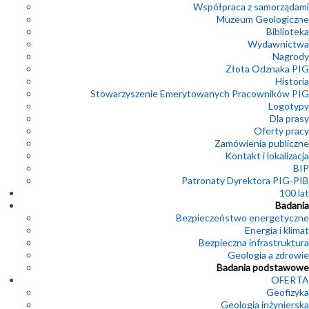
Współpraca z samorządami
Muzeum Geologiczne
Biblioteka
Wydawnictwa
Nagrody
Złota Odznaka PIG
Historia
Stowarzyszenie Emerytowanych Pracowników PIG
Logotypy
Dla prasy
Oferty pracy
Zamówienia publiczne
Kontakt i lokalizacja
BIP
Patronaty Dyrektora PIG-PIB
100 lat
Badania
Bezpieczeństwo energetyczne
Energia i klimat
Bezpieczna infrastruktura
Geologia a zdrowie
Badania podstawowe
OFERTA
Geofizyka
Geologia inżynierska