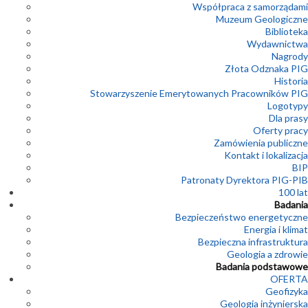
Współpraca z samorządami
Muzeum Geologiczne
Biblioteka
Wydawnictwa
Nagrody
Złota Odznaka PIG
Historia
Stowarzyszenie Emerytowanych Pracowników PIG
Logotypy
Dla prasy
Oferty pracy
Zamówienia publiczne
Kontakt i lokalizacja
BIP
Patronaty Dyrektora PIG-PIB
100 lat
Badania
Bezpieczeństwo energetyczne
Energia i klimat
Bezpieczna infrastruktura
Geologia a zdrowie
Badania podstawowe
OFERTA
Geofizyka
Geologia inżynierska