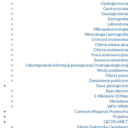
Geologia morza
Geoturystyka
Geozagrożenia
Kartografia
Laboratoria
Mikropaleontologia
Mineralogia i petrografia
Ochrona środowiska
Oferta edukacyjna
Oferta wydawnicza
Prace interwencyjne
Surowce mineralne
Udostępnianie informacji geologicznej i hydrogeologicznej
Wody podziemne
Oferty pracy
Zamówienia publiczne
Dane geologiczne
Bazy danych
1 Kliknięcie 10 Map
Metadane
WFS i WMS
Centrum Wsparcia Przemysłu
Projekty
GEOPLANET
Szkoła Doktorska Geoplanet