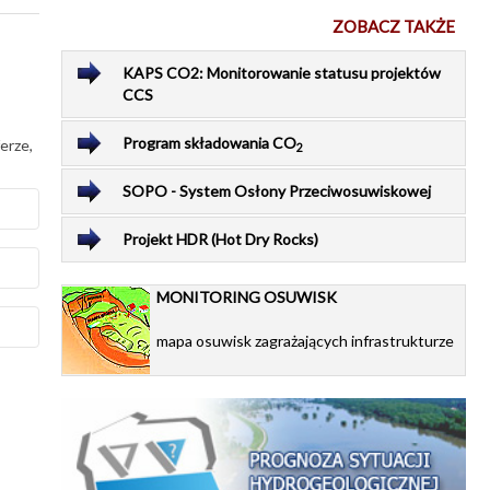
ZOBACZ TAKŻE
KAPS CO2: Monitorowanie statusu projektów
CCS
Program składowania CO
erze,
2
SOPO - System Osłony Przeciwosuwiskowej
Projekt HDR (Hot Dry Rocks)
MONITORING OSUWISK
stwa
na
mapa osuwisk zagrażających infrastrukturze
anie
chy