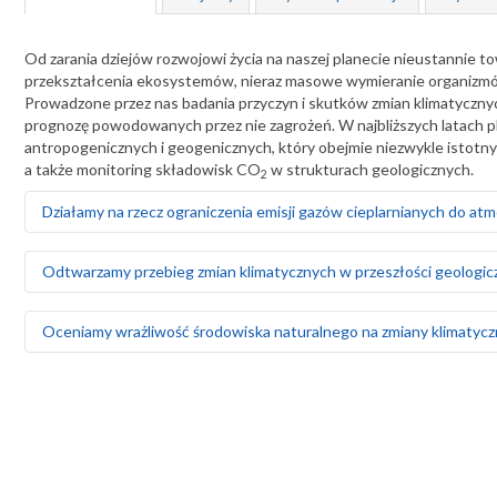
Od zarania dziejów rozwojowi życia na naszej planecie nieustannie 
przekształcenia ekosystemów, nieraz masowe wymieranie organizmów, 
Prowadzone przez nas badania przyczyn i skutków zmian klimatycznyc
prognozę powodowanych przez nie zagrożeń. W najbliższych latach 
antropogenicznych i geogenicznych, który obejmie niezwykle istotn
a także monitoring składowisk CO
w strukturach geologicznych.
2
Działamy na rzecz ograniczenia emisji gazów cieplarnianych do at
Badamy i wskazujemy możliwości sekwestracji CO
w strukturach 
2
Odtwarzamy przebieg zmian klimatycznych w przeszłości geologic
Analizujemy opcje geologicznego składowania CO
w solanko
2
wspomagania ich wydobycia) i w głębokich nieeksploatowanyc
Tworzymy modele zmian klimatycznych zachodzących w ciągu os
Oceniamy wrażliwość środowiska naturalnego na zmiany klimatyczn
Lokalizację podziemnych składowisk CO
typujemy na podstaw
2
Odtwarzamy zmiany poziomu Bałtyku w ciągu ostatnich 10 000 
Opracowujemy program monitoringu podziemnych składowis
skutek globalnego ocieplenia – wyznaczamy obszary narażone
słonych
Monitorujemy stan wód podziemnych i prognozujemy zagrożeni
Uczestniczymy we wdrażaniu energetyki jądrowej
ich przez wody opadowe, m.in. wyznaczamy obszary narażone na
Badamy geologiczne i środowiskowe uwarunkowania lokalizacj
zanieczyszczeń, w tym wód powodziowych, do użytkowych 
sejsmiczne, warunki geologiczno-inżynierskie, dostęp do za
Dokumentujemy obszary, na których zachodzi erozja i stepowi
środowiskowe – w tym tempo i kierunki migracji skażenia w pr
Badamy przebieg erozji wybrzeża Morza Bałtyckiego i zależno
Oceniamy możliwości pozyskiwania uranu ze złóż krajowych i 
Monitorujemy zagrożenia osuwiskowe, które wzrastają na sk