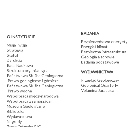
Oceniamy możliwości korzystania z energii geotermalnej i innych ź
Badamy potencjał geotermalny naszego kraju i tworzymy mapy
Wyznaczamy lokalizacje ujęć wód termalnych i opracowujemy 
tym geotermii niskiej entalpii) oraz pozyskiwania energii z suc
Wykonujemy analizy geologiczno-środowiskowych uwarunkowań
Oceniamy możliwości pozyskiwania metanu ze składowisk od
BADANIA
O INSTYTUCIE
Bezpieczeństwo energet
Misja i wizja
Energia i klimat
Strategia
Bezpieczna infrastruktura
Statut
Geologia a zdrowie
Dyrekcja
Badania podstawowe
Rada Naukowa
Struktura organizacyjna
WYDAWNICTWA
Państwowa Służba Geologiczna –
Przegląd Geologiczny
Prawo geologiczne i górnicze
Geological Quarterly
Państwowa Służba Geologiczna –
Volumina Jurassica
Prawo wodne
Współpraca międzynarodowa
Współpraca z samorządami
Muzeum Geologiczne
Biblioteka
Wydawnictwa
Nagrody
Złota Odznaka PIG