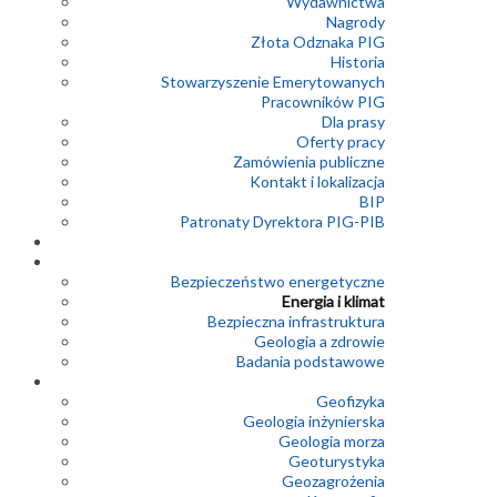
Wydawnictwa
Nagrody
Złota Odznaka PIG
Historia
Stowarzyszenie Emerytowanych
Pracowników PIG
Dla prasy
Oferty pracy
Zamówienia publiczne
Kontakt i lokalizacja
BIP
Patronaty Dyrektora PIG-PIB
Bezpieczeństwo energetyczne
Energia i klimat
Bezpieczna infrastruktura
Geologia a zdrowie
Badania podstawowe
Geofizyka
Geologia inżynierska
Geologia morza
Geoturystyka
Geozagrożenia