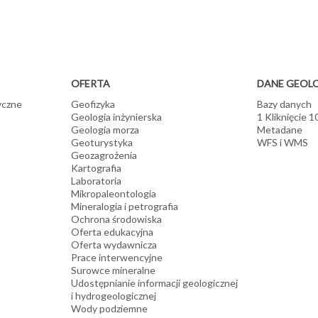
ródeł energii odnawialnej
 oraz modele termiczne
wytyczne odnośnie wdrażania geotermii średnio- i niskotemperaturowej 
hych gorących skał
 lokalizacji elektrowni wodnych i wiatrowych
padów
OFERTA
DANE GEOL
yczne
Geofizyka
Bazy danych
Geologia inżynierska
1 Kliknięcie 
Geologia morza
Metadane
Geoturystyka
WFS i WMS
Geozagrożenia
Kartografia
Laboratoria
Mikropaleontologia
Mineralogia i petrografia
Ochrona środowiska
Oferta edukacyjna
Oferta wydawnicza
Prace interwencyjne
Surowce mineralne
Udostępnianie informacji geologicznej
i hydrogeologicznej
Wody podziemne