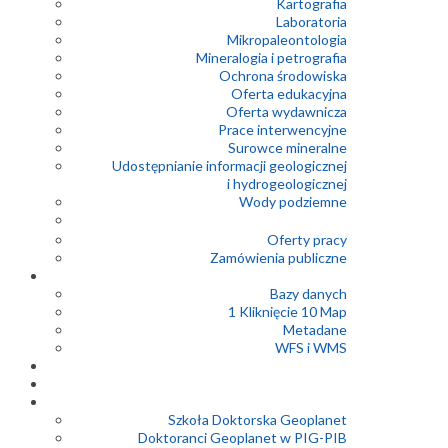
Kartografia
Laboratoria
Mikropaleontologia
Mineralogia i petrografia
Ochrona środowiska
Oferta edukacyjna
Oferta wydawnicza
Prace interwencyjne
Surowce mineralne
Udostępnianie informacji geologicznej
i hydrogeologicznej
Wody podziemne
Oferty pracy
Zamówienia publiczne
Bazy danych
1 Kliknięcie 10 Map
Metadane
WFS i WMS
Szkoła Doktorska Geoplanet
Doktoranci Geoplanet w PIG-PIB