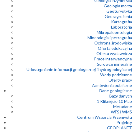
Geologia inżynierska
Geologia morza
Geoturystyka
Geozagrożenia
Kartografia
Laboratoria
Mikropaleontologia
Mineralogia i petrografia
Ochrona środowiska
Oferta edukacyjna
Oferta wydawnicza
Prace interwencyjne
Surowce mineralne
Udostępnianie informacji geologicznej i hydrogeologicznej
Wody podziemne
Oferty pracy
Zamówienia publiczne
Dane geologiczne
Bazy danych
1 Kliknięcie 10 Map
Metadane
WFS i WMS
Centrum Wsparcia Przemysłu
Projekty
GEOPLANET