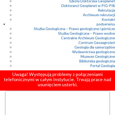
Szkoła Doktorska Geoplanet
Doktoranci Geoplanet w PIG-PIB
Rekrutacja
Archiwum rekrutacji
Kontakt
podserwisy
Służba Geologiczna – Prawo geologiczne i górnicze
Służba Geologiczna – Prawo wodne
Centralne Archiwum Geologiczne
Centrum Geozagrożeń
Geologia dla samorządów
Wydawnictwa geologiczne
Muzeum Geologiczne
Biblioteka geologiczna
Portal Geologia
Uwaga! Występują problemy z połączeniami
telefonicznymi w całym Instytucie. Trwają prace nad
usunięciem usterki.
1
2
3
4
5
6