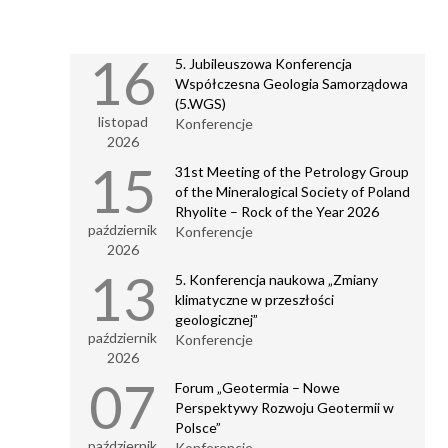
30-07-2026
16
5. Jubileuszowa Konferencja
Wystawa „Powstańcy Warszawscy – geografowie,
Współczesna Geologia Samorządowa
geolodzy, odkrywcy”
(5.WGS)
listopad
Konferencje
30-07-2026
2026
Zapraszamy do Muzeum Geologicznego PIG-PIB na
15
31st Meeting of the Petrology Group
VI Jesienny Festiwal Dziecięcej Książki Geologicznej
of the Mineralogical Society of Poland
Rhyolite – Rock of the Year 2026
29-07-2026
październik
Konferencje
PIG-PIB na 8. Międzynarodowym Kongresie Water,
2026
Waste and Energy Management (WWEM-26)
13
5. Konferencja naukowa „Zmiany
klimatyczne w przeszłości
28-07-2026
geologicznej”
Trzęsienie ziemi w regionie wyspy Kiusiu w Japonii
październik
Konferencje
2026
28-07-2026
07
Forum „Geotermia – Nowe
Perspektywy Rozwoju Geotermii w
Dyrektor PIG-PIB w „Polityce” o oceanicznych
złożach surowców
Polsce”
październik
Konferencje