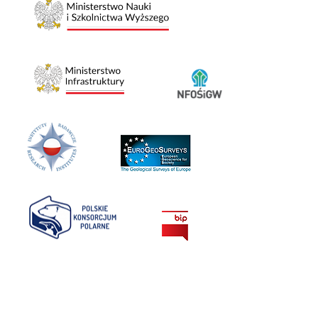
26-06-2026
Trzęsienia ziemi w Wenezueli
25-06-2026
PIG-PIB na sesji technicznej konwencji klimatycznej
UNFCCC w Bonn
25-06-2026
POKAŻ WSZYSTKIE