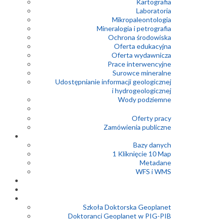
Kartografia
Laboratoria
Mikropaleontologia
Mineralogia i petrografia
Ochrona środowiska
Oferta edukacyjna
Oferta wydawnicza
Prace interwencyjne
Surowce mineralne
Udostępnianie informacji geologicznej
i hydrogeologicznej
Wody podziemne
Oferty pracy
Zamówienia publiczne
Bazy danych
1 Kliknięcie 10 Map
Metadane
WFS i WMS
Szkoła Doktorska Geoplanet
Doktoranci Geoplanet w PIG-PIB