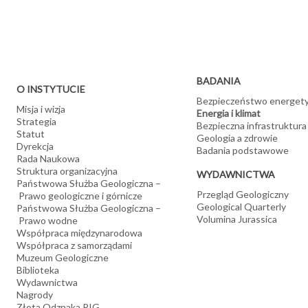
Oceniamy możliwości korzystania z energii geotermalnej i innych ź
Badamy potencjał geotermalny naszego kraju i tworzymy mapy
Wyznaczamy lokalizacje ujęć wód termalnych i opracowujemy 
tym geotermii niskiej entalpii) oraz pozyskiwania energii z suc
Wykonujemy analizy geologiczno-środowiskowych uwarunkowań
Oceniamy możliwości pozyskiwania metanu ze składowisk od
BADANIA
O INSTYTUCIE
Bezpieczeństwo energet
Misja i wizja
Energia i klimat
Strategia
Bezpieczna infrastruktura
Statut
Geologia a zdrowie
Dyrekcja
Badania podstawowe
Rada Naukowa
Struktura organizacyjna
WYDAWNICTWA
Państwowa Służba Geologiczna –
Przegląd Geologiczny
Prawo geologiczne i górnicze
Geological Quarterly
Państwowa Służba Geologiczna –
Volumina Jurassica
Prawo wodne
Współpraca międzynarodowa
Współpraca z samorządami
Muzeum Geologiczne
Biblioteka
Wydawnictwa
Nagrody
Złota Odznaka PIG