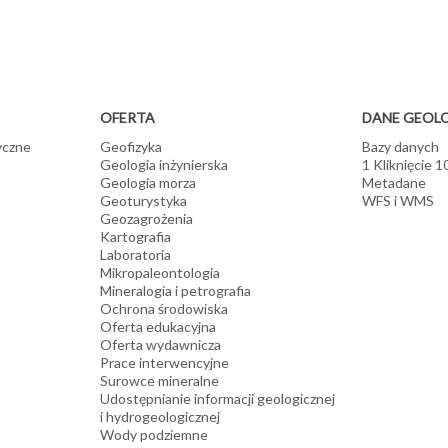
ródeł energii odnawialnej
 oraz modele termiczne
wytyczne odnośnie wdrażania geotermii średnio- i niskotemperaturowej 
hych gorących skał
 lokalizacji elektrowni wodnych i wiatrowych
padów
OFERTA
DANE GEOL
yczne
Geofizyka
Bazy danych
Geologia inżynierska
1 Kliknięcie 
Geologia morza
Metadane
Geoturystyka
WFS i WMS
Geozagrożenia
Kartografia
Laboratoria
Mikropaleontologia
Mineralogia i petrografia
Ochrona środowiska
Oferta edukacyjna
Oferta wydawnicza
Prace interwencyjne
Surowce mineralne
Udostępnianie informacji geologicznej
i hydrogeologicznej
Wody podziemne