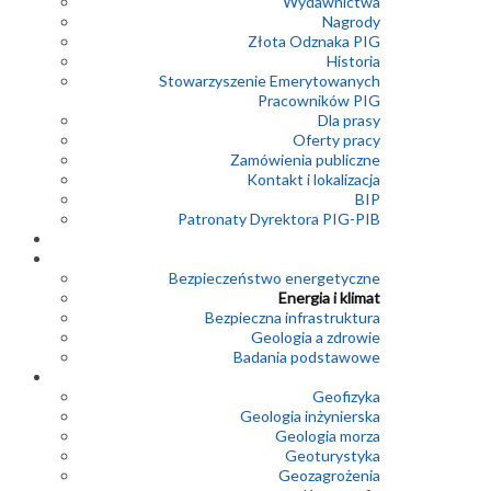
Wydawnictwa
Nagrody
Złota Odznaka PIG
Historia
Stowarzyszenie Emerytowanych
Pracowników PIG
Dla prasy
Oferty pracy
Zamówienia publiczne
Kontakt i lokalizacja
BIP
Patronaty Dyrektora PIG-PIB
Bezpieczeństwo energetyczne
Energia i klimat
Bezpieczna infrastruktura
Geologia a zdrowie
Badania podstawowe
Geofizyka
Geologia inżynierska
Geologia morza
Geoturystyka
Geozagrożenia