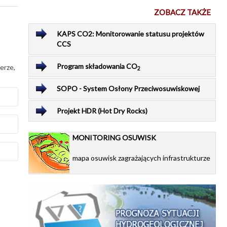
ZOBACZ TAKŻE
KAPS CO2: Monitorowanie statusu projektów
CCS
Program składowania CO
erze,
2
SOPO - System Osłony Przeciwosuwiskowej
Projekt HDR (Hot Dry Rocks)
MONITORING OSUWISK
stwa
na
mapa osuwisk zagrażających infrastrukturze
anie
chy