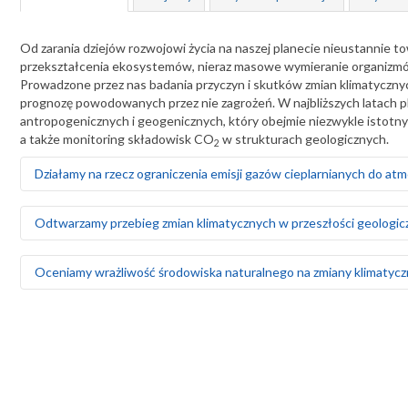
Od zarania dziejów rozwojowi życia na naszej planecie nieustannie 
przekształcenia ekosystemów, nieraz masowe wymieranie organizmów, 
Prowadzone przez nas badania przyczyn i skutków zmian klimatycznyc
prognozę powodowanych przez nie zagrożeń. W najbliższych latach 
antropogenicznych i geogenicznych, który obejmie niezwykle istotn
a także monitoring składowisk CO
w strukturach geologicznych.
2
Działamy na rzecz ograniczenia emisji gazów cieplarnianych do at
Badamy i wskazujemy możliwości sekwestracji CO
w strukturach 
2
Odtwarzamy przebieg zmian klimatycznych w przeszłości geologic
Analizujemy opcje geologicznego składowania CO
w solanko
2
wspomagania ich wydobycia) i w głębokich nieeksploatowanyc
Tworzymy modele zmian klimatycznych zachodzących w ciągu os
Oceniamy wrażliwość środowiska naturalnego na zmiany klimatyczn
Lokalizację podziemnych składowisk CO
typujemy na podstaw
2
Odtwarzamy zmiany poziomu Bałtyku w ciągu ostatnich 10 000 
Opracowujemy program monitoringu podziemnych składowis
skutek globalnego ocieplenia – wyznaczamy obszary narażone
słonych
Monitorujemy stan wód podziemnych i prognozujemy zagrożeni
Uczestniczymy we wdrażaniu energetyki jądrowej
ich przez wody opadowe, m.in. wyznaczamy obszary narażone na
Badamy geologiczne i środowiskowe uwarunkowania lokalizacj
zanieczyszczeń, w tym wód powodziowych, do użytkowych 
sejsmiczne, warunki geologiczno-inżynierskie, dostęp do za
Dokumentujemy obszary, na których zachodzi erozja i stepowi
środowiskowe – w tym tempo i kierunki migracji skażenia w pr
Badamy przebieg erozji wybrzeża Morza Bałtyckiego i zależno
Oceniamy możliwości pozyskiwania uranu ze złóż krajowych i 
Monitorujemy zagrożenia osuwiskowe, które wzrastają na sk