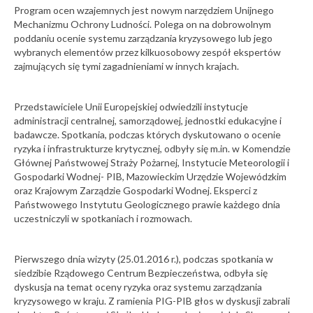
Program ocen wzajemnych jest nowym narzędziem Unijnego
sierpień
Mechanizmu Ochrony Ludności. Polega on na dobrowolnym
22-07-2026
2026
poddaniu ocenie systemu zarządzania kryzysowego lub jego
Raport
wybranych elementów przez kilkuosobowy zespół ekspertów
Czwartorzędu
magnetyczny
zajmujących się tymi zagadnieniami w innych krajach.
POLQUA 2026.
państwowej
Konferencje
służby
10
geologicznej za
Wystawa
czerwiec 2026 r.
Przedstawiciele Unii Europejskiej odwiedzili instytucje
„Echa
administracji centralnej, samorządowej, jednostki edukacyjne i
natury.
21-07-2026
badawcze. Spotkania, podczas których dyskutowano o ocenie
lipiec
Ulotność i
ryzyka i infrastrukturze krytycznej, odbyły się m.in. w Komendzie
2026
trwanie”
O roli geologii w
Głównej Państwowej Straży Pożarnej, Instytucie Meteorologii i
Wystawy
służbie
25
Gospodarki Wodnej- PIB, Mazowieckim Urzędzie Wojewódzkim
społeczeństwu
2.
podczas
oraz Krajowym Zarządzie Gospodarki Wodnej. Eksperci z
harcerskiego Dnia
Państwowego Instytutu Geologicznego prawie każdego dnia
Zdrowia i
uczestniczyli w spotkaniach i rozmowach.
czerwiec
Bezpieczeństwa
2026
w Kostkowicach
Ogólnopolska
Pierwszego dnia wizyty (25.01.2016 r.), podczas spotkania w
21-07-2026
Konferencja
siedzibie Rządowego Centrum Bezpieczeństwa, odbyła się
"Przyszłość terenów
Odwodnienie
dyskusja na temat oceny ryzyka oraz systemu zarządzania
kopalń a zasoby
pogórniczych"
kryzysowego w kraju. Z ramienia PIG-PIB głos w dyskusji zabrali
wód podziemnych
Konferencje