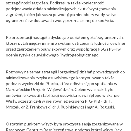
szczególności zagrożeń. Podkreśliła także konieczność
trwanie”. Nowa
Konferencje
25
wystawa czasowa
podejmowania działań minimalizujących skutki występowania
10. Forum
w Muzeum
zagrożeń, takich jak susza powodująca niedobory wody, w tym
PSG
Geologicznym
ograniczenia w dostawach wody przeznaczonej do spożycia.
"Informacja
PIG-PIB
luty
geologiczna
2026
- od
07-07-2026
Po prezentacji nastąpiła dyskusja z udziałem gości zagranicznych,
regulacji po
którzy pytali między innymi o system ostrzegania ludności cywilnej
Badaczka z PIG-
praktyczne
PIB w
przed zagrożeniem osuwiskowym oraz współpracę PSG i PSH w
wykorzystanie"
prestiżowym
ocenie ryzyka osuwiskowego i hydrogeologicznego.
Konferencje
zestawieniu
22
„National
Dzień
Geographic”
Dinozaura
Rozmowy na temat strategii i organizacji działań prowadzących do
2026
minimalizowania ryzyka osuwiskowego kontynuowano także
06-07-2026
luty
Imprezy
podczas wycieczki do Płocka, która odbyła się po spotkaniu w
2026
Geologiczne
Mazowieckim Urzędzie Wojewódzkim. Celem wycieczki było
archiwum Polski.
popularnonaukowe
omówienie kwestii stabilizacji osuwiska rozwiniętego w skarpie
W Leszczach
POKAŻ
Wisły, uczestniczyli w niej również eksperci PIG-PIB - dr T.
otwarto
WSZYSTKIE
Centralny
Mrozek, dr Z. Frankowski, dr J. Rubinkiewicz i mgr A. Roguski.
Magazyn Próbek
Geologicznych
Ostatnim punktem wizyty była uroczysta sesja zorganizowana w
06-07-2026
Rządowym Centrum Bezpieczeństwa, podczas której wizytujący