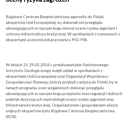
wrzesień
krajobrazie i
Nowy odcinek
2026
podcastu o
Rządowe Centrum Bezpieczeństwa zaprosiło do Polski
geologicznych
architekturze”
atrakcjach Góry
ekspertów Unii Europejskiej, by dokonali oni przeglądu
Konferencje
św. Anny
20
obowiązujących w naszym kraju metod oceny ryzyka zagrożeń i
VI Jesienny
ochrony infrastruktury krytycznej. W spotkaniach i rozmowach z
Festiwal
27-07-2026
ekspertami uczestniczyli pracownicy PIG-PIB.
Dziecięcej
wrzesień
Książki
Geologia na
2026
Festiwalu Góry
Literatury.
Geologicznej
Muzeum
W dniach 25-29.01.2016 r. przedstawiciele Państwowego
Geologiczne i
Imprezy
Instytutu Geologicznego wzięli udział w spotkaniach z
Oddział
popularnonaukowe
Dolnośląski PIG-
16
ekspertami Unii Europejskiej oraz Organizacji Współpracy
Konferencja
PIB w „Paśmie
Gospodarczej i Rozwoju, którzy przybyli z wizytą do Polski, by w
sztuki”
ramach programu ocen wzajemnych dokonać przeglądu
obowiązujących w naszym kraju przepisów oraz regulacji i dobrych
wrzesień
24-07-2026
praktyk dotyczących metodologii oceny ryzyka zagrożeń oraz
2026
infrastruktury krytycznej. Organizatorem i gospodarzem wizyty
Nowa wystawa w
GEOPETROL2026
Muzeum
unijnych ekspertów było Rządowe Centrum Bezpieczeństwa
Konferencje
Geologicznym
(RCB).
31
PIG-PIB. „Echa
II Kongres
natury – ulotność
Polskiej Unii
i trwanie”