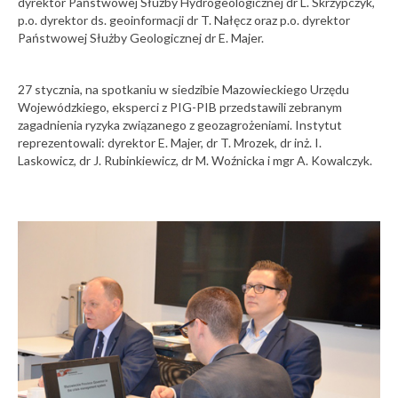
dyrektor Państwowej Służby Hydrogeologicznej dr L. Skrzypczyk,
17
Finał XXVII
p.o. dyrektor ds. geoinformacji dr T. Nałęcz oraz p.o. dyrektor
20-07-2026
edycji
Państwowej Służby Geologicznej dr E. Majer.
konkursu
Trzęsienie ziemi w
czerwiec
Nasza
regionie wybrzeża
2026
Ziemia
Chiapas w
27 stycznia, na spotkaniu w siedzibie Mazowieckiego Urzędu
Meksyku
Imprezy
Wojewódzkiego, eksperci z PIG-PIB przedstawili zebranym
popularnonaukowe
zagadnienia ryzyka związanego z geozagrożeniami. Instytut
13
20-07-2026
Piknik
reprezentowali: dyrektor E. Majer, dr T. Mrozek, dr inż. I.
Naukowy
Laskowicz, dr J. Rubinkiewicz, dr M. Woźnicka i mgr A. Kowalczyk.
Zapraszamy do
Imprezy
rejestracji na 5.
czerwiec
Konferencję
Współczesna
2026
Geologia
popularnonaukowe
Samorządowa
13
Sopocki
Piknik
17-07-2026
Naukowy
Komunikat
czerwiec
„Ocean
hydrogeologiczny
2026
Zmian”
PSG nr 7/2026
2026
Imprezy
16-07-2026
popularnonaukowe
Nowe
Wystawa