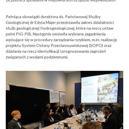
Imprezy
15-07-2026
maj
Nowy MIDAS:
2026
wygodniejszy
Pełniąca obowiązki dyrektora ds. Państwowej Służby
dostęp do danych
popularnonaukowe
Geologicznej dr Edyta Majer przedstawiła zakres działalności
27
o złożach i
90. Zjazd
służb geologicznej i hydrogeologicznej, które na mocy ustaw
surowcach Polski
Polskiego
pełni PIG-PIB. Następnie omówiła wybrane zagadnienia
wpisujące się w procedury zarządzania ryzykiem, m.in. realizację
14-07-2026
maj
projektu System Osłony Przeciwosuwiskowej (SOPO) oraz
2026
Wiceminister
działania na rzecz identyfikacji i prognozowania zagrożeń
obrony narodowej
związanych z wodami podziemnymi.
Towarzystwa
z wizytą w PIG-
Geologicznego
PIB. Rozmowy o
bezpieczeństwie,
Posiedzenia
danych i
naukowe
odporności
26
Półfinał
państwa
konkursu
Nasza
13-07-2026
maj
Ziemia
2026
Inne
Bilans i
zagospodarowanie
16
Noc
zasobów złóż wód
Muzeów
termalnych oraz
energii
2026
geotermalnej w