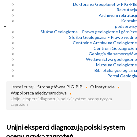
Geologicznej
Doktoranci Geoplanet w PIG-PIB
Konferencje
07
Rekrutacja
Forum
29-07-2026
Archiwum rekrutacji
„Geotermia
Kontakt
– Nowe
PIG-PIB na 8.
podserwisy
październik
Międzynarodowym
Służba Geologiczna – Prawo geologiczne i górnicze
2026
Kongresie Water,
Służba Geologiczna – Prawo wodne
Waste and Energy
Centralne Archiwum Geologiczne
Perspektywy
Management
Centrum Geozagrożeń
(WWEM-26)
Rozwoju Geotermii
Geologia dla samorządów
w Polsce”
Wydawnictwa geologiczne
28-07-2026
Konferencje
Muzeum Geologiczne
29
Konferencja
Biblioteka geologiczna
Trzęsienie ziemi w
naukowa
Portal Geologia
regionie wyspy
"Głębokie
Kiusiu w Japonii
wrzesień
otwory
Jesteś tutaj:
Strona główna PIG-PIB
O Instytucie
2026
wiertnicze
Współpraca międzynarodowa
28-07-2026
źródłem
Unijni eksperci diagnozują polski system oceny ryzyka
Dyrektor PIG-PIB
zagrożeń
wiedzy
w „Polityce” o
geologicznej"
oceanicznych
Konferencje
złożach
24
Konferencja
surowców
Unijni eksperci diagnozują polski system
„Kamień w
oceny ryzyka zagrożeń
złożu,
28-07-2026