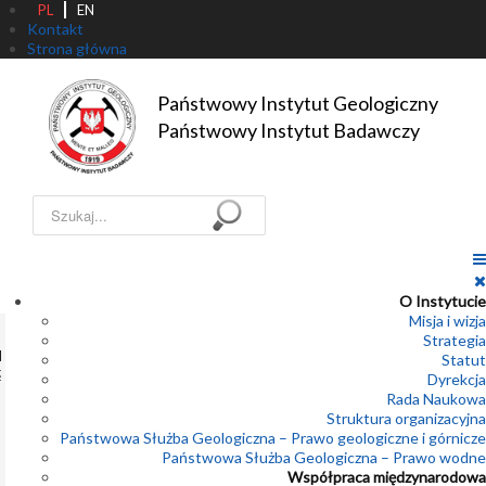
PL
EN
Kontakt
Strona główna
Państwowy Instytut Geologiczny

Państwowy Instytut Badawczy
Szukaj...
O Instytucie
Misja i wizja
1
Strategia
AKTUALNOŚCI
Statut
2
Geolodzy PIG-
KALENDARIUM
Dyrekcja
PIB z wizytą na
3
Rada Naukowa
głębokim
4
Struktura organizacyjna
wierceniu
Państwowa Służba Geologiczna – Prawo geologiczne i górnicze
poszukiwawczym
5
Państwowa Służba Geologiczna – Prawo wodne
za złożami rud
6
Współpraca międzynarodowa
miedzi