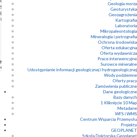
Geologia
Geologia morza
awarii telefonii
Samorządowa
stacjonarnej
Geoturystyka
(5.WGS)
Geozagrożenia
Konferencje
Kartografia
31-07-2026
15
31st
Laboratoria
Mikropaleontologia
Meeting of
Ostrzeżenie
hydrogeologiczne
Mineralogia i petrografia
the
PSG nr 7/2026
Ochrona środowiska
październik
Petrology
Oferta edukacyjna
2026
Group of
30-07-2026
Oferta wydawnicza
the
Prace interwencyjne
Mineralogical
Wystawa
Surowce mineralne
Society of Poland
„Powstańcy
Udostępnianie informacji geologicznej i hydrogeologicznej
Warszawscy –
Rhyolite – Rock of
Wody podziemne
geografowie,
the Year 2026
Oferty pracy
geolodzy,
Zamówienia publiczne
Konferencje
odkrywcy”
13
Dane geologiczne
5.
Bazy danych
Konferencja
30-07-2026
1 Kliknięcie 10 Map
naukowa
Metadane
październik
Zapraszamy do
„Zmiany
WFS i WMS
Muzeum
2026
klimatyczne
Centrum Wsparcia Przemysłu
Geologicznego
w
Projekty
PIG-PIB na VI
przeszłości
Jesienny Festiwal
GEOPLANET
Dziecięcej Książki
geologicznej”
Szkoła Doktorska Geoplanet