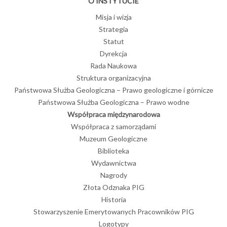
O INSTYTUCIE
Finał XXVII edycji
Konkursu „Nasza
Misja i wizja
Ziemia –
środowisko
Strategia
przyrodnicze
Statut
wczoraj, dziś i
jutro”
Dyrekcja
Rada Naukowa
29-06-2026
Struktura organizacyjna
Bilans zasobów
Państwowa Służba Geologiczna – Prawo geologiczne i górnicze
złóż kopalin w
Państwowa Służba Geologiczna – Prawo wodne
Polsce według
stanu na 31
Współpraca międzynarodowa
grudnia 2025 r.
Współpraca z samorządami
Muzeum Geologiczne
26-06-2026
POKAŻ WSZYSTKIE
Biblioteka
Wydawnictwa
Nagrody
Złota Odznaka PIG
Historia
Stowarzyszenie Emerytowanych Pracowników PIG
Logotypy