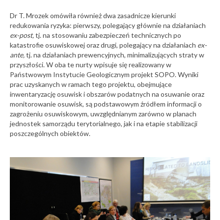
Dzień Ochrony
Zapraszamy na 9.
Morza Bałtyckiego
Dr T. Mrozek omówiła również dwa zasadnicze kierunki
Ogólnopolskie
Imprezy
redukowania ryzyka: pierwszy, polegający głównie na działaniach
Sympozjum WPGI
popularnonaukowe
– Kielce 2027
ex-post,
tj. na stosowaniu zabezpieczeń technicznych po
10
Spotkanie z
katastrofie osuwiskowej oraz drugi, polegający na działaniach
ex-
autorami
10-07-2026
ante,
tj. na działaniach prewencyjnych, minimalizujących straty w
książki pt.
przyszłości. W oba te nurty wpisuje się realizowany w
Raport sejsmiczny
marzec
„Meteoryty
Państwowym Instytucie Geologicznym projekt SOPO. Wyniki
państwowej
2026
Polski i
prac uzyskanych w ramach tego projektu, obejmujące
służby
świata” –
geologicznej za
inwentaryzację osuwisk i obszarów podatnych na osuwanie oraz
Kazimierzem
czerwiec 2026 r.
monitorowanie osuwisk, są podstawowym źródłem informacji o
Mazurkiem oraz
zagrożeniu osuwiskowym, uwzględnianym zarówno w planach
10-07-2026
Eligiuszem
jednostek samorządu terytorialnego, jak i na etapie stabilizacji
Szełęgiem
poszczególnych obiektów.
Raport o sytuacji
Inne
hydrogeologicznej
08
Urodziny
i hydrologicznej w
rejonie olkuskim
marzec
09-07-2026
2026
PIG-PIB
Łukasiewicza w
aktywnym
uczestnikiem XIV
Muzeum Gazowni