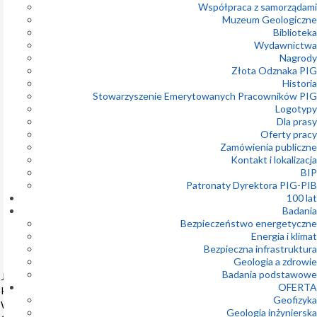
Współpraca z samorządami
Muzeum Geologiczne
07-08-2026
Biblioteka
Wydawnictwa
Sytuacja
Nagrody
hydrogeologiczna
i hydrologiczna w
Złota Odznaka PIG
rejonie olkuskim –
Historia
Raport PIG-PIB
Stowarzyszenie Emerytowanych Pracowników PIG
(7/2026)
Logotypy
Dla prasy
07-08-2026
Oferty pracy
Zamówienia publiczne
82. rocznica
Kontakt i lokalizacja
wybuchu
BIP
Powstania
Patronaty Dyrektora PIG-PIB
Warszawskiego
16
100 lat
5.
Badania
01-08-2026
Bezpieczeństwo energetyczne
Energia i klimat
listopad
Prognoza
Bezpieczna infrastruktura
hydrogeologiczna
2026
Geologia a zdrowie
PSG 7/2026
Badania podstawowe
Jubileuszowa
OFERTA
Konferencja
31-07-2026
Geofizyka
Współczesna
Geologia inżynierska
Komunikat o