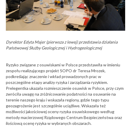
maj
Imprezy
Polsce za 2025 r.
2026
13-07-2026
popularnonaukowe
20
Relacja z
Geologia
pikniku z
inżynierska na
okazji Dnia
jubileuszowych XL
kwiecień
Ziemi
Ogólnopolskich
Dyrektor Edyta Majer (pierwsza z lewej) przedstawia działania
Warsztatach
2026
Imprezy
Pracy Projektanta
Państwowej Służby Geologicznej i Hydrogeologicznej
popularnonaukowe
Konstrukcji
19
(WPPK) 2026
Piknik z
okazji Dnia
Ryzyko związane z osuwiskami w Polsce przedstawiła w imieniu
13-07-2026
Ziemi
zespołu realizującego projekt SOPO dr Teresa Mrozek,
kwiecień
Imprezy
podkreślając znaczenie i wkład prowadzonych prac w
FRINGE 2026 w
2026
poszczególne etapy analizy ryzyka i zarządzania ryzykiem.
Krakowie –
globalne
Prelegentka ukazała rozmieszczenie osuwisk w Polsce, przy czym
popularnonaukowe
spotkanie
22
zwróciła uwagę na zróżnicowanie podatności na osuwanie na
społeczności
terenie naszego kraju i wskazała regiony, gdzie tego typu
InSAR z udziałem
geozagrożenie jest szczególnie uciążliwe. Wskazała też
Centrum
Geozagrożeń
możliwości jakościowej oceny ryzyka osuwiskowego według
marzec
PIG-PIB
metody macierzowej Rządowego Centrum Bezpieczeństwa oraz
2026
ilościową ocenę ryzyka w wybranych obszarach.
Międzynarodowy
13-07-2026