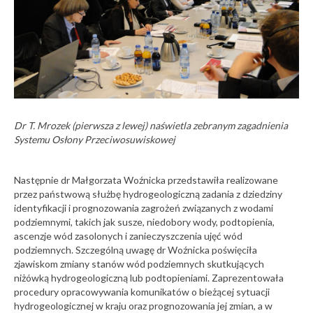
Kongresu PORT
Warszawskiej
PC 2026
Imprezy
popularnonaukowe
08-07-2026
07
Warsaw
Przyszłość
terenów
pogórniczych –
marzec
nauka,
2026
administracja i
biznes wspólnie o
MineralEXPO
Dr T. Mrozek (pierwsza z lewej) naświetla zebranym zagadnienia
transformacji
2026
Systemu Osłony Przeciwosuwiskowej
regionów
Imprezy
popularnonaukowe
08-07-2026
26
11. Forum
Następnie dr Małgorzata Woźnicka przedstawiła realizowane
PSG
Dolomity
przez państwową służbę hydrogeologiczną zadania z dziedziny
przemysłowe w
identyfikacji i prognozowania zagrożeń związanych z wodami
Polsce. Rosnące
luty
podziemnymi, takich jak susze, niedobory wody, podtopienia,
zapotrzebowanie i
2026
ascenzje wód zasolonych i zanieczyszczenia ujęć wód
znaczenie bazy
zasobowej
podziemnych. Szczególną uwagę dr Woźnicka poświęciła
"Dziedzinowe
zjawiskom zmiany stanów wód podziemnych skutkujących
zasoby
07-07-2026
niżówką hydrogeologiczną lub podtopieniami. Zaprezentowała
geologicznych baz
procedury opracowywania komunikatów o bieżącej sytuacji
danych: od jakości
„Echa natury –
hydrogeologicznej w kraju oraz prognozowania jej zmian, a w
do użyteczności"
ulotność i