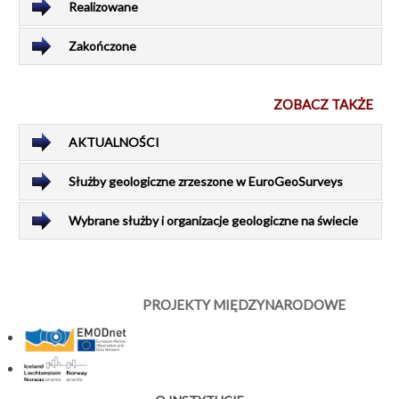
Realizowane
Prognoza
hydrogeologiczna
PSG 6/2026
Zakończone
30-06-2026
ZOBACZ TAKŻE
Ostrzeżenie
hydrogeologiczne
PSG 6/2026
AKTUALNOŚCI
30-06-2026
Służby geologiczne zrzeszone w EuroGeoSurveys
Pożegnanie dr
Anny Tomczak
Wybrane służby i organizacje geologiczne na świecie
29-06-2026
Obie części książki
„O losach polskich
PROJEKTY MIĘDZYNARODOWE
geologów” są
dostępne
bezpłatnie online
29-06-2026