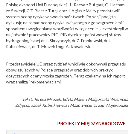
Polskę eksperci Unii Europejskiej - L. Raeva z Bułgarii, O. Hattami
Nowy film o
ze Szwecji, C.T. Bicer z Turcji oraz J. Agius z Malty przedstawili
rekultywacji
terenów
system oceny ryzyka w swoich państwach. Po sesji podjęto
pokopalnianych
dyskusję na temat oceny ryzyka związanego z geozagrożeniami i
sposobem uwzględniania wrażliwości w tej ocenie. Uczestniczyli w
03-07-2026
niej również pracownicy PIG-PIB dyrektor państwowej służby
hydrogeologicznej dr L. Skrzypczyk, dr Z. Frankowski, dr J.
Opublikowaliśmy
Rubinkiewicz, dr T. Mrozek i mgr A. Kowalczyk.
Kwartalny
Biuletyn
Informacyjny Wód
Podziemnych
Przedstawiciele UE przez tydzień wnikliwie dokonywali przeglądu
luty-kwiecień
obowiązujących w Polsce przepisów oraz dobrych praktyk
2026
dotyczących oceny ryzyka zagrożeń. Teraz czekamy na ich raport
wraz analizą i rekomendacjami.
01-07-2026
PIG-PIB na 41.
Konferencji
Tekst: Teresa Mrozek, Edyta Majer i Małgorzata Woźnicka
Konsorcjum
Zdjęcia: Jacek Rubinkiewicz i Mazowiecki Urząd Wojewódzki
Informacji
Geologicznej
(GIC) w Pekinie
PROJEKTY MIĘDZYNARODOWE
01-07-2026