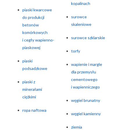
kopalinach
piaski kwarcowe
surowce
do produkcji
skaleniowe
betonów
komórkowych
surowce szklarskie
i cegły wapienno-
piaskowej
torfy
piaski
wapienie i margle
podsadzkowe
dla przemysłu
cementowego
piaski z
i wapienniczego
minerałami
ciężkimi
węgiel brunatny
ropa naftowa
węgiel kamienny
ziemia