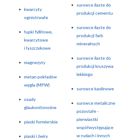
surowce ilaste do
kwarcyty
produkcji cementu
ogniotrwałe
surowce ilaste do
łupki fyllitowe,
produkcji farb
kwarcytowe
mineralnych
i łyszczykowe
surowce ilaste do
magnezyty
produkcji kruszywa
lekkiego
metan pokładów
węgla (MPW)
surowce kaolinowe
osady
surowce metaliczne
glaukonitonośne
pozostałe -
pierwiastki
piaski formierskie
współwystępujące
w rudach i innych
piaski i żwiry