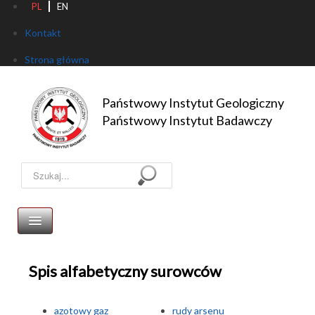
PL
EN
Kontakt
Strona główna
Państwowy Instytut Geologiczny

Państwowy Instytut Badawczy
Szukaj...
Surowce mineralne Polski
Spis alfabetyczny surowców
Strona główna
Publikacje
azotowy gaz
rudy arsenu