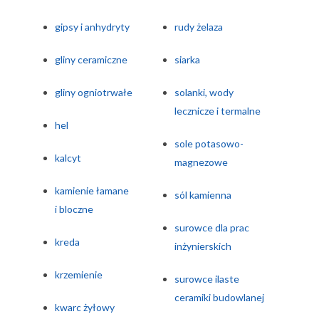
gipsy i anhydryty
rudy żelaza
gliny ceramiczne
siarka
gliny ogniotrwałe
solanki, wody
lecznicze i termalne
hel
sole potasowo-
kalcyt
magnezowe
kamienie łamane
sól kamienna
i bloczne
surowce dla prac
kreda
inżynierskich
krzemienie
surowce ilaste
ceramiki budowlanej
kwarc żyłowy